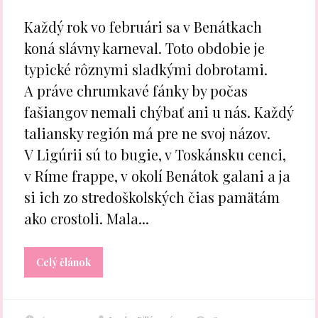
Každý rok vo februári sa v Benátkach
koná slávny karneval. Toto obdobie je
typické rôznymi sladkými dobrotami.
A práve chrumkavé fánky by počas
fašiangov nemali chýbať ani u nás. Každý
taliansky región má pre ne svoj názov.
V Ligúrii sú to bugie, v Toskánsku cenci,
v Ríme frappe, v okolí Benátok galani a ja
si ich zo stredoškolských čias pamätám
ako crostoli. Mala...
Celý článok