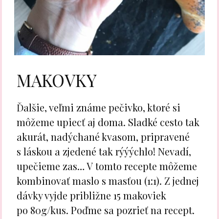
MAKOVKY
Ďalšie, veľmi známe pečivko, ktoré si
môžeme upiecť aj doma. Sladké cesto tak
akurát, nadýchané kvasom, pripravené
s láskou a zjedené tak rýýýchlo! Nevadí,
upečieme zas… V tomto recepte môžeme
kombinovať maslo s masťou (1:1). Z jednej
dávky vyjde približne 15 makoviek
po 80g/kus. Poďme sa pozrieť na recept.