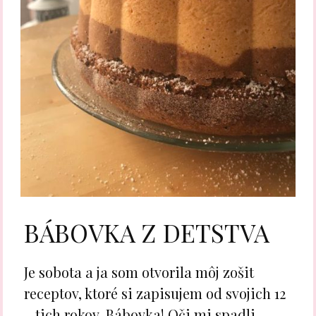
BÁBOVKA Z DETSTVA
Je sobota a ja som otvorila môj zošit
receptov, ktoré si zapisujem od svojich 12
– tich rokov. Bábovka! Oči mi spadli