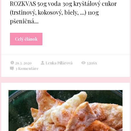
ROZKVAS 50g voda 30g kryštálový cukor
(trstinový, kokosový, biely, …) 110g
pšeničná...
Celý článok
29.3. 2020
Lenka Pillárová
32116x
3
Komentáre