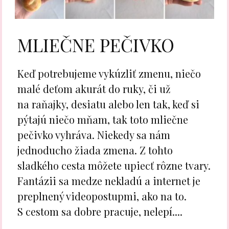
MLIEČNE PEČIVKO
Keď potrebujeme vykúzliť zmenu, niečo
malé deťom akurát do ruky, či už
na raňajky, desiatu alebo len tak, keď si
pýtajú niečo mňam, tak toto mliečne
pečivko vyhráva. Niekedy sa nám
jednoducho žiada zmena. Z tohto
sladkého cesta môžete upiecť rôzne tvary.
Fantázii sa medze nekladú a internet je
preplnený videopostupmi, ako na to.
S cestom sa dobre pracuje, nelepí....