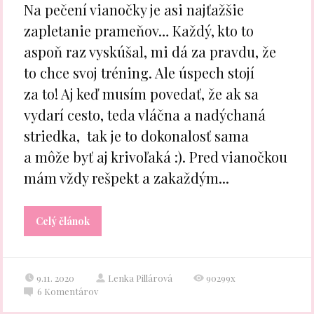
Na pečení vianočky je asi najťažšie
zapletanie prameňov… Každý, kto to
aspoň raz vyskúšal, mi dá za pravdu, že
to chce svoj tréning. Ale úspech stojí
za to! Aj keď musím povedať, že ak sa
vydarí cesto, teda vláčna a nadýchaná
striedka, tak je to dokonalosť sama
a môže byť aj krivoľaká :). Pred vianočkou
mám vždy rešpekt a zakaždým...
Celý článok
9.11. 2020
Lenka Pillárová
90299x
6
Komentárov