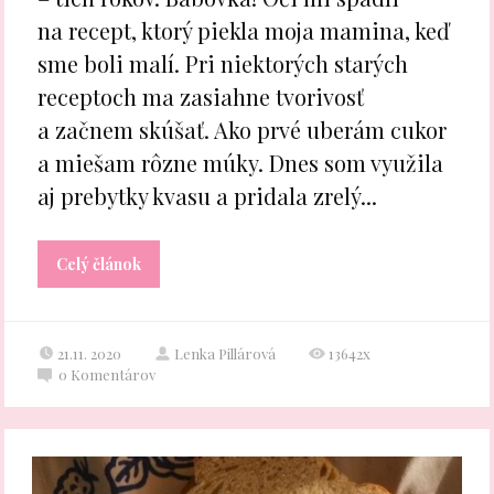
na recept, ktorý piekla moja mamina, keď
sme boli malí. Pri niektorých starých
receptoch ma zasiahne tvorivosť
a začnem skúšať. Ako prvé uberám cukor
a miešam rôzne múky. Dnes som využila
aj prebytky kvasu a pridala zrelý...
Celý článok
21.11. 2020
Lenka Pillárová
13642x
0
Komentárov