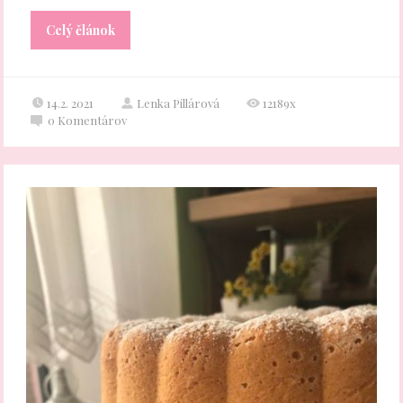
Celý článok
14.2. 2021
Lenka Pillárová
12189x
0
Komentárov