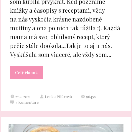
som kúpila prvýkrát. Keď pozeráme
knižky a časopisy s receptami, vždy
na nás vyskočia krásne nazdobené
muffiny a ona po nich tak túžila :). Každá
mama má svoj obľúbený recept, ktorý
pečie stále dookola…Tak je to aj u nás.
Vyskúšala som viaceré, ale vždy som...
Celý článok
27.2. 2021
Lenka Pillárová
9645x
3
Komentáre