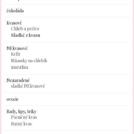
čokoláda
Kvasové
Chlieb a pečivo
Sladké z kvasu
NEkvasové
Kefír
Mňamky na chlebík
zmrzlina
Nezaradené
sladké NEkvasové
ovocie
Rady, tipy, triky
Pšeničný kvas
Ražný kvas