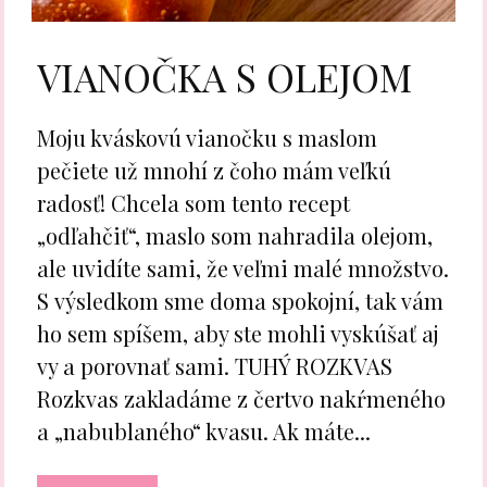
VIANOČKA S OLEJOM
Moju kváskovú vianočku s maslom
pečiete už mnohí z čoho mám veľkú
radosť! Chcela som tento recept
„odľahčiť“, maslo som nahradila olejom,
ale uvidíte sami, že veľmi malé množstvo.
S výsledkom sme doma spokojní, tak vám
ho sem spíšem, aby ste mohli vyskúšať aj
vy a porovnať sami. TUHÝ ROZKVAS
Rozkvas zakladáme z čertvo nakŕmeného
a „nabublaného“ kvasu. Ak máte...