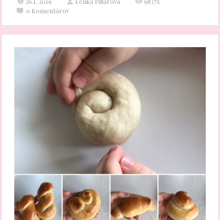
26.1. 2019
Lenka Pillárová
9837x
0
Komentárov