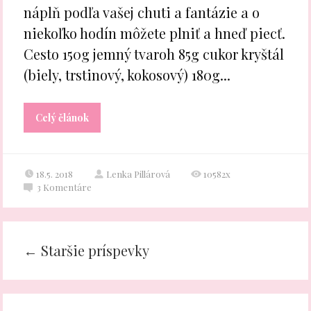
náplň podľa vašej chuti a fantázie a o
niekoľko hodín môžete plniť a hneď piecť.
Cesto 150g jemný tvaroh 85g cukor kryštál
(biely, trstinový, kokosový) 180g...
Celý článok
18.5. 2018
Lenka Pillárová
10582x
3
Komentáre
←
Staršie príspevky