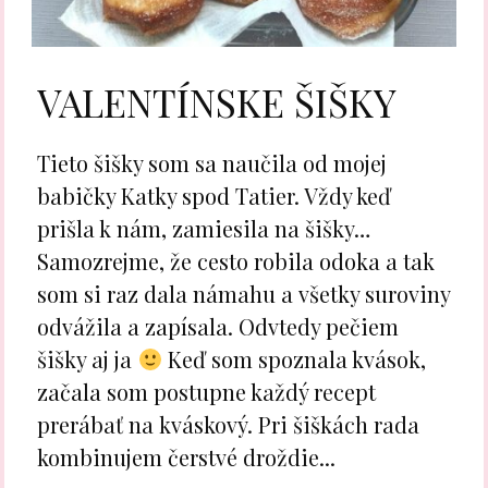
VALENTÍNSKE ŠIŠKY
Tieto šišky som sa naučila od mojej
babičky Katky spod Tatier. Vždy keď
prišla k nám, zamiesila na šišky…
Samozrejme, že cesto robila odoka a tak
som si raz dala námahu a všetky suroviny
odvážila a zapísala. Odvtedy pečiem
šišky aj ja
Keď som spoznala kvások,
začala som postupne každý recept
prerábať na kváskový. Pri šiškách rada
kombinujem čerstvé droždie...