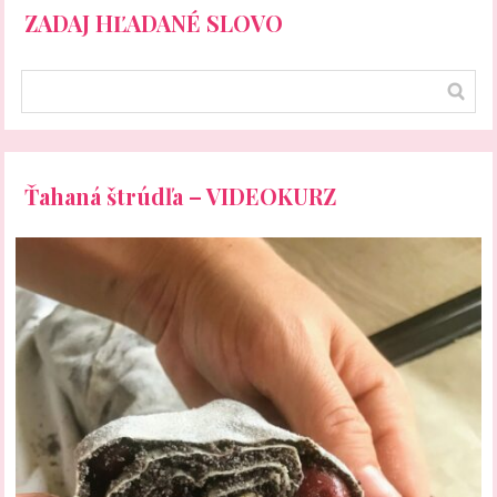
ZADAJ HĽADANÉ SLOVO
Ťahaná štrúdľa – VIDEOKURZ