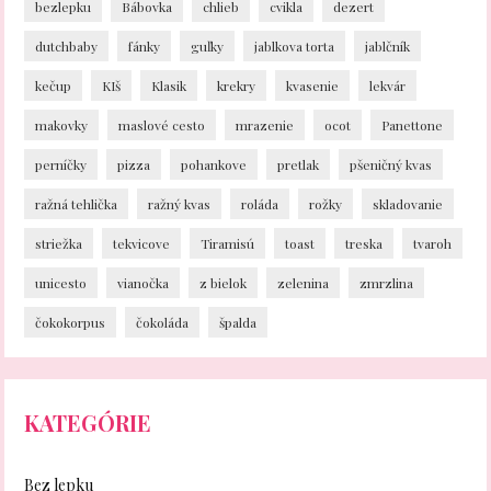
bezlepku
Bábovka
chlieb
cvikla
dezert
dutchbaby
fánky
guľky
jablkova torta
jablčník
kečup
KIš
Klasik
krekry
kvasenie
lekvár
makovky
maslové cesto
mrazenie
ocot
Panettone
perníčky
pizza
pohankove
pretlak
pšeničný kvas
ražná tehlička
ražný kvas
roláda
rožky
skladovanie
striežka
tekvicove
Tiramisú
toast
treska
tvaroh
unicesto
vianočka
z bielok
zelenina
zmrzlina
čokokorpus
čokoláda
špalda
KATEGÓRIE
Bez lepku