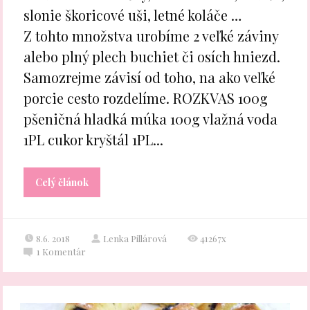
slonie škoricové uši, letné koláče …
Z tohto množstva urobíme 2 veľké záviny
alebo plný plech buchiet či osích hniezd.
Samozrejme závisí od toho, na ako veľké
porcie cesto rozdelíme. ROZKVAS 100g
pšeničná hladká múka 100g vlažná voda
1PL cukor kryštál 1PL...
Celý článok
8.6. 2018
Lenka Pillárová
41267x
1
Komentár