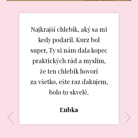
Najkrajší chlebík, aký sa mi
kedy podaril. Kurz bol
super, Ty si nám dala kopec
praktických rád a myslím,
že ten chlebik hovorí
Marimeri
Barbora
za všetko, ešte raz ďakujem,
Anna
bolo to skvelé.
Monika
Vierka
Stanka
Beatka
Ľubka
Mária
Milly
Milly
Zuzka