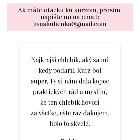
Ak máte otázku ku kurzom, prosím,
napíšte mi na email:
kvaskulienka@gmail.com
Najkrajší chlebík, aký sa mi
kedy podaril. Kurz bol
super, Ty si nám dala kopec
praktických rád a myslím,
že ten chlebik hovorí
Marimeri
Barbora
za všetko, ešte raz ďakujem,
Anna
bolo to skvelé.
Monika
Vierka