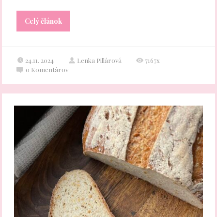
Celý článok
24.11. 2024
Lenka Pillárová
7167x
0
Komentárov