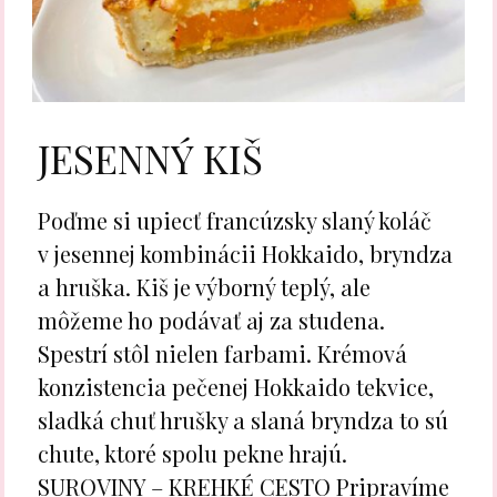
JESENNÝ KIŠ
Poďme si upiecť francúzsky slaný koláč
v jesennej kombinácii Hokkaido, bryndza
a hruška. Kiš je výborný teplý, ale
môžeme ho podávať aj za studena.
Spestrí stôl nielen farbami. Krémová
konzistencia pečenej Hokkaido tekvice,
sladká chuť hrušky a slaná bryndza to sú
chute, ktoré spolu pekne hrajú.
SUROVINY – KREHKÉ CESTO Pripravíme