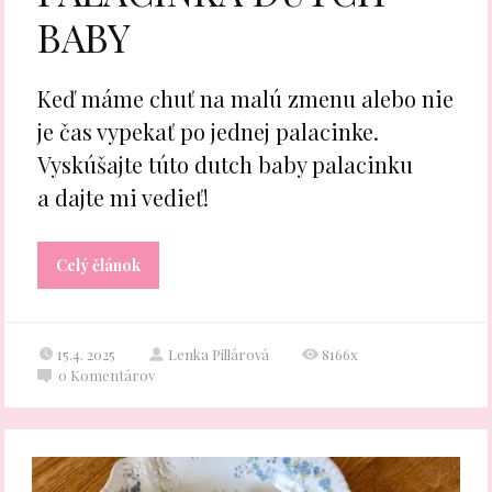
BABY
Keď máme chuť na malú zmenu alebo nie
je čas vypekať po jednej palacinke.
Vyskúšajte túto dutch baby palacinku
a dajte mi vedieť!
Celý článok
15.4. 2025
Lenka Pillárová
8166x
0
Komentárov