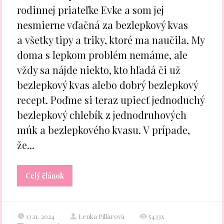
rodinnej priateľke Evke a som jej
nesmierne vďačná za bezlepkový kvas
a všetky tipy a triky, ktoré ma naučila. My
doma s lepkom problém nemáme, ale
vždy sa nájde niekto, kto hľadá či už
bezlepkový kvas alebo dobrý bezlepkový
recept. Poďme si teraz upiecť jednoduchý
bezlepkový chlebík z jednodruhových
múk a bezlepkového kvasu. V prípade,
že...
Celý článok
13.11. 2024
Lenka Pillárová
5433x