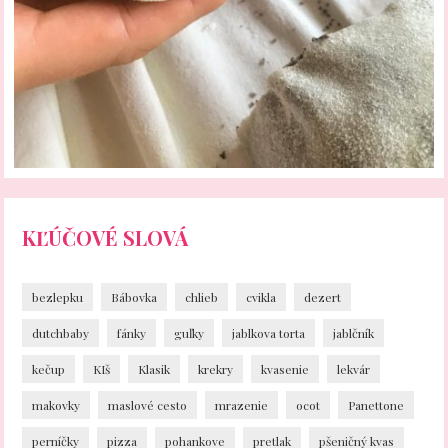
KĽÚČOVÉ SLOVÁ
bezlepku
Bábovka
chlieb
cvikla
dezert
dutchbaby
fánky
guľky
jablkova torta
jablčník
kečup
KIš
Klasik
krekry
kvasenie
lekvár
makovky
maslové cesto
mrazenie
ocot
Panettone
perníčky
pizza
pohankove
pretlak
pšeničný kvas