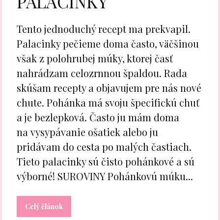
PALACINKY
Tento jednoduchý recept ma prekvapil.
Palacinky pečieme doma často, väčšinou
však z polohrubej múky, ktorej časť
nahrádzam celozrnnou špaldou. Rada
skúšam recepty a objavujem pre nás nové
chute. Pohánka má svoju špecifickú chuť
a je bezlepková. Často ju mám doma
na vysypávanie ošatiek alebo ju
pridávam do cesta po malých častiach.
Tieto palacinky sú čisto pohánkové a sú
výborné! SUROVINY Pohánkovú múku...
Celý článok