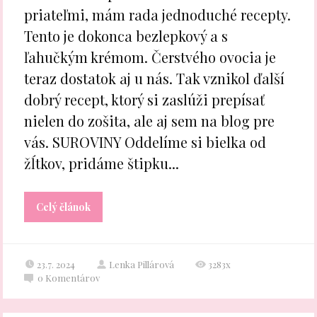
priateľmi, mám rada jednoduché recepty.
Tento je dokonca bezlepkový a s
ľahučkým krémom. Čerstvého ovocia je
teraz dostatok aj u nás. Tak vznikol ďalší
dobrý recept, ktorý si zaslúži prepísať
nielen do zošita, ale aj sem na blog pre
vás. SUROVINY Oddelíme si bielka od
žĺtkov, pridáme štipku...
Celý článok
23.7. 2024
Lenka Pillárová
3283x
0
Komentárov