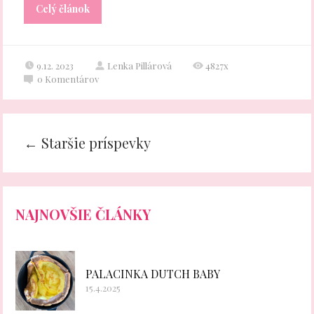
Celý článok
9.12. 2023
Lenka Pillárová
4827x
0
Komentárov
←
Staršie príspevky
NAJNOVŠIE ČLÁNKY
PALACINKA DUTCH BABY
15.4.2025