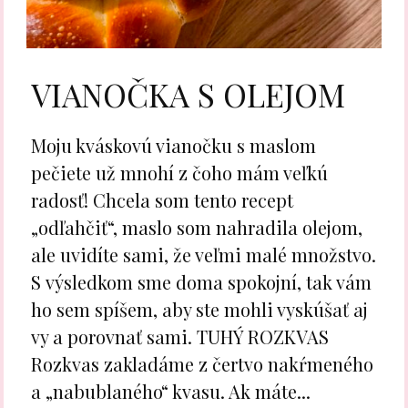
VIANOČKA S OLEJOM
Moju kváskovú vianočku s maslom
pečiete už mnohí z čoho mám veľkú
radosť! Chcela som tento recept
„odľahčiť“, maslo som nahradila olejom,
ale uvidíte sami, že veľmi malé množstvo.
S výsledkom sme doma spokojní, tak vám
ho sem spíšem, aby ste mohli vyskúšať aj
vy a porovnať sami. TUHÝ ROZKVAS
Rozkvas zakladáme z čertvo nakŕmeného
a „nabublaného“ kvasu. Ak máte...