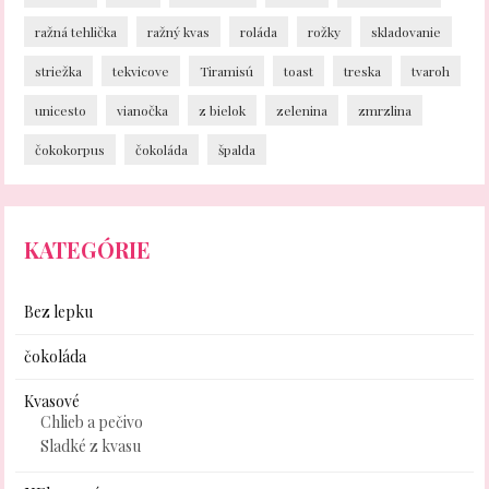
ražná tehlička
ražný kvas
roláda
rožky
skladovanie
striežka
tekvicove
Tiramisú
toast
treska
tvaroh
unicesto
vianočka
z bielok
zelenina
zmrzlina
čokokorpus
čokoláda
špalda
KATEGÓRIE
Bez lepku
čokoláda
Kvasové
Chlieb a pečivo
Sladké z kvasu