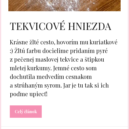
TEKVICOVÉ HNIEZDA
Krásne žlté cesto, hovorím mu kuriatkové
:) Žltú farbu docielime pridaním pyré
z pečenej maslovej tekvice a štipkou
mletej kurkumy. Jemné cesto som
dochutila medvedím cesnakom
a strúhaným syrom. Jar je tu tak si ich
poďme upiecť!
Celý článok