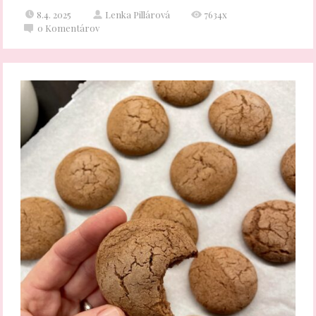
8.4. 2025
Lenka Pillárová
7634x
0
Komentárov