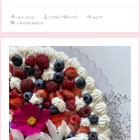
24.9. 2024
Lenka Pillárová
4427x
0
Komentárov