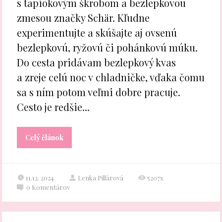
s tapiokovým škrobom a bezlepkovou
zmesou značky Schär. Kľudne
experimentujte a skúšajte aj ovsenú
bezlepkovú, ryžovú či pohánkovú múku.
Do cesta pridávam bezlepkový kvas
a zreje celú noc v chladničke, vďaka čomu
sa s ním potom veľmi dobre pracuje.
Cesto je redšie...
Celý článok
11.12. 2024
Lenka Pillárová
5207x
0
Komentárov