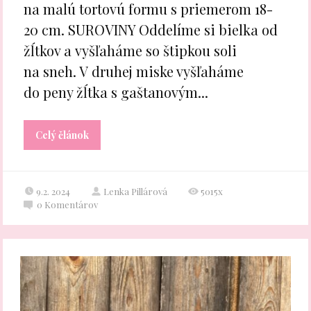
na malú tortovú formu s priemerom 18-
20 cm. SUROVINY Oddelíme si bielka od
žĺtkov a vyšľaháme so štipkou soli
na sneh. V druhej miske vyšľaháme
do peny žĺtka s gaštanovým...
Celý článok
9.2. 2024
Lenka Pillárová
5015x
0
Komentárov