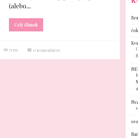
K
(alebo...
Bez
Celý článok
čok
Kv
C
7135x
0
Komentárov
S
NE
K
Ne
ovo
Rad