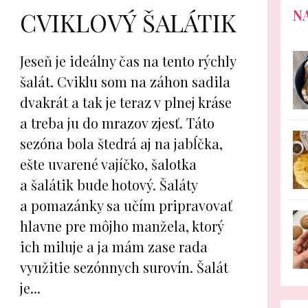
N
CVIKLOVÝ ŠALÁTIK
Jeseň je ideálny čas na tento rýchly
šalát. Cviklu som na záhon sadila
dvakrát a tak je teraz v plnej kráse
a treba ju do mrazov zjesť. Táto
sezóna bola štedrá aj na jabĺčka,
ešte uvarené vajíčko, šalotka
a šalátik bude hotový. Šaláty
a pomazánky sa učím pripravovať
hlavne pre môjho manžela, ktorý
ich miluje a ja mám zase rada
využitie sezónnych surovín. Šalát
je...