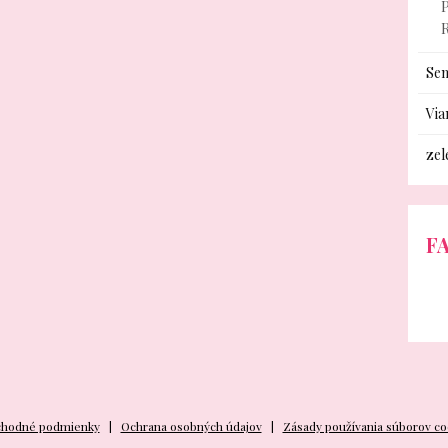
P
Sem
Via
zel
F
hodné podmienky
Ochrana osobných údajov
Zásady používania súborov co