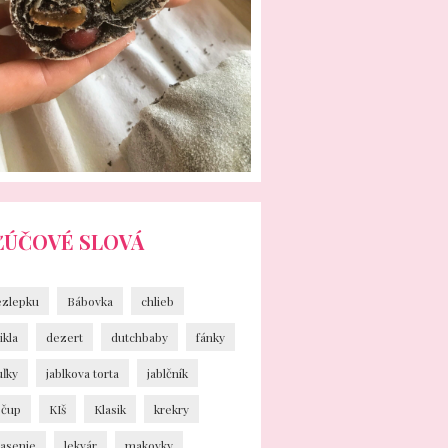
ĽÚČOVÉ SLOVÁ
ezlepku
Bábovka
chlieb
ikla
dezert
dutchbaby
fánky
uľky
jablkova torta
jablčník
ečup
KIš
Klasik
krekry
vasenie
lekvár
makovky