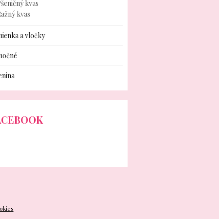
šeničný kvas
Ražný kvas
ienka a vločky
nočné
enina
ACEBOOK
okies