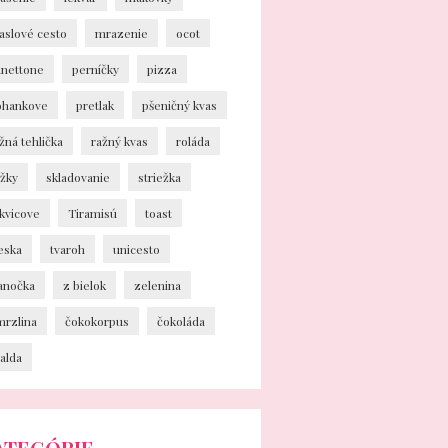
aslové cesto
mrazenie
ocot
anettone
perníčky
pizza
ohankove
pretlak
pšeničný kvas
žná tehlička
ražný kvas
roláda
ožky
skladovanie
striežka
kvicove
Tiramisú
toast
eska
tvaroh
unicesto
ianočka
z bielok
zelenina
mrzlina
čokokorpus
čokoláda
alda