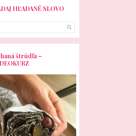
ADAJ HĽADANÉ SLOVO
haná štrúdľa –
IDEOKURZ