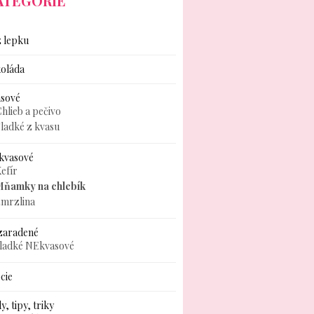
ATEGÓRIE
 lepku
oláda
asové
hlieb a pečivo
ladké z kvasu
kvasové
efír
Mňamky na chlebík
zmrzlina
zaradené
sladké NEkvasové
cie
y, tipy, triky