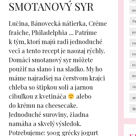
SMOTANOVÝ SYR
m
P
Lučina, Bánovecká nátierka, Créme
fraiche, Philadelphia … Patríme
p
k tým, ktorí majú radi jednoduché
ra
veci a tento recept je naozaj rýchly.
r
Domáci smotanový syr môžete
te
použiť na slano i na sladko. My ho
tr
máme najradšej na čerstvom krajci
chleba so štipkou soli a jarnou
v
cibuľkou z kvetináča
alebo
z
do krému na cheesecake.
šp
Jednoduché suroviny, žiadna
namáha a skvelý výsledok.
Potrebujeme: 500g grécky jogurt