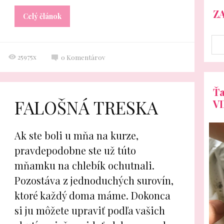
Z
Celý článok
25975x
0
Komentárov
Ťa
FALOŠNÁ TRESKA
V
Ak ste boli u mňa na kurze,
pravdepodobne ste už túto
mňamku na chlebík ochutnali.
Pozostáva z jednoduchých surovín,
ktoré každý doma máme. Dokonca
si ju môžete upraviť podľa vašich