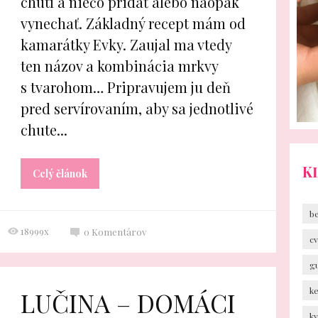
chutí a niečo pridať alebo naopak
vynechať. Základný recept mám od
kamarátky Evky. Zaujal ma vtedy
ten názov a kombinácia mrkvy
s tvarohom… Pripravujem ju deň
pred servírovaním, aby sa jednotlivé
chute...
K
Celý článok
b
18999x
0
Komentárov
cv
g
k
LUČINA – DOMÁCI
k