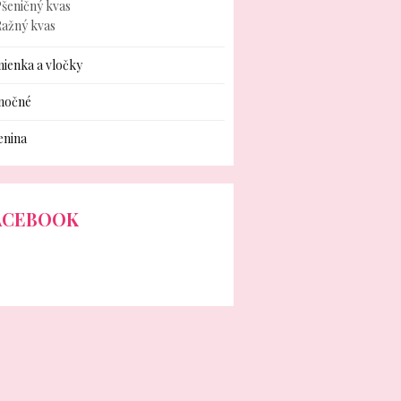
šeničný kvas
Ražný kvas
ienka a vločky
nočné
enina
ACEBOOK