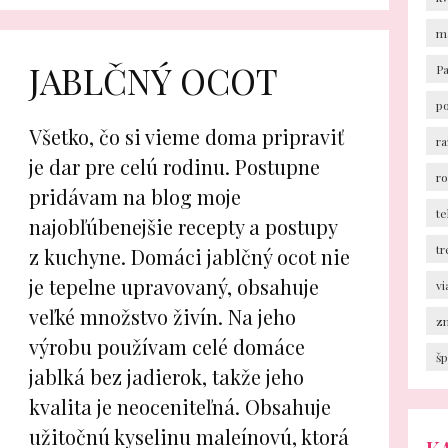
m
JABLČNÝ OCOT
P
p
Všetko, čo si vieme doma pripraviť
ra
je dar pre celú rodinu. Postupne
r
pridávam na blog moje
te
najobľúbenejšie recepty a postupy
tr
z kuchyne. Domáci jablčný ocot nie
je tepelne upravovaný, obsahuje
v
veľké množstvo živín. Na jeho
z
výrobu používam celé domáce
šp
jablká bez jadierok, takže jeho
kvalita je neoceniteľná. Obsahuje
užitočnú kyselinu maleínovú, ktorá