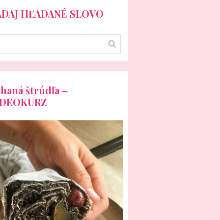
ADAJ HĽADANÉ SLOVO
haná štrúdľa –
IDEOKURZ