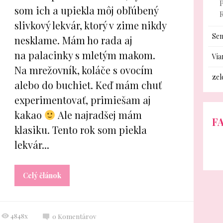
P
som ich a upiekla môj obľúbený
slivkový lekvár, ktorý v zime nikdy
Sem
nesklame. Mám ho rada aj
na palacinky s mletým makom.
Via
Na mrežovník, koláče s ovocím
zel
alebo do buchiet. Keď mám chuť
experimentovať, primiešam aj
kakao
Ale najradšej mám
F
klasiku. Tento rok som piekla
lekvár...
Celý článok
4848x
0
Komentárov