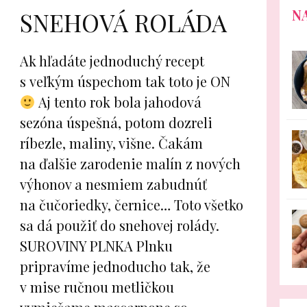
N
SNEHOVÁ ROLÁDA
Ak hľadáte jednoduchý recept
s veľkým úspechom tak toto je ON
Aj tento rok bola jahodová
sezóna úspešná, potom dozreli
ríbezle, maliny, višne. Čakám
na ďalšie zarodenie malín z nových
výhonov a nesmiem zabudnúť
na čučoriedky, černice… Toto všetko
sa dá použiť do snehovej rolády.
SUROVINY PLNKA Plnku
pripravíme jednoducho tak, že
v mise ručnou metličkou