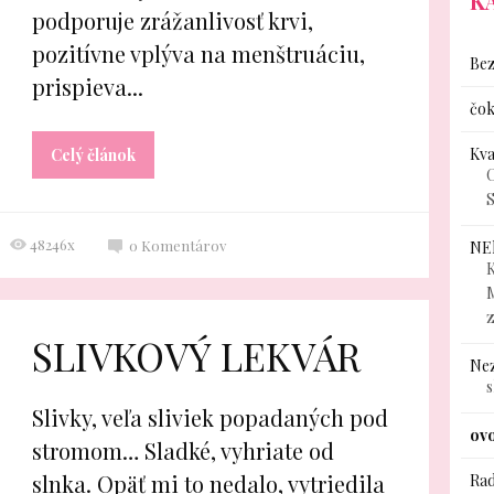
K
podporuje zrážanlivosť krvi,
pozitívne vplýva na menštruáciu,
Bez
prispieva...
čok
Kv
Celý článok
C
S
48246x
0
Komentárov
NE
K
SLIVKOVÝ LEKVÁR
Ne
Slivky, veľa sliviek popadaných pod
ov
stromom… Sladké, vyhriate od
slnka. Opäť mi to nedalo, vytriedila
Rad