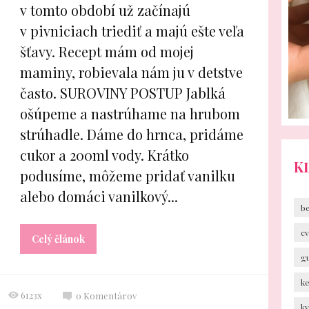
v tomto období už začínajú
v pivniciach triediť a majú ešte veľa
šťavy. Recept mám od mojej
maminy, robievala nám ju v detstve
často. SUROVINY POSTUP Jablká
ošúpeme a nastrúhame na hrubom
strúhadle. Dáme do hrnca, pridáme
cukor a 200ml vody. Krátko
K
podusíme, môžeme pridať vanilku
alebo domáci vanilkový...
b
cv
Celý článok
g
k
6123x
0
Komentárov
k