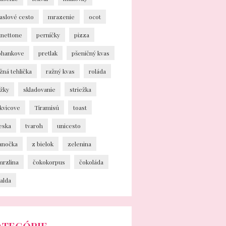
aslové cesto
mrazenie
ocot
anettone
perníčky
pizza
ohankove
pretlak
pšeničný kvas
žná tehlička
ražný kvas
roláda
ožky
skladovanie
striežka
kvicove
Tiramisú
toast
eska
tvaroh
unicesto
ianočka
z bielok
zelenina
mrzlina
čokokorpus
čokoláda
alda