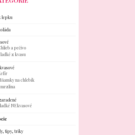
ATEGÓRIE
 lepku
oláda
asové
hlieb a pečivo
ladké z kvasu
kvasové
efír
Mňamky na chlebík
zmrzlina
zaradené
sladké NEkvasové
ocie
y, tipy, triky