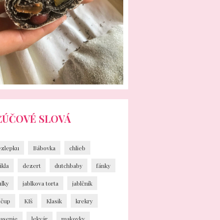
ĽÚČOVÉ SLOVÁ
ezlepku
Bábovka
chlieb
ikla
dezert
dutchbaby
fánky
uľky
jablkova torta
jablčník
ečup
KIš
Klasik
krekry
vasenie
lekvár
makovky