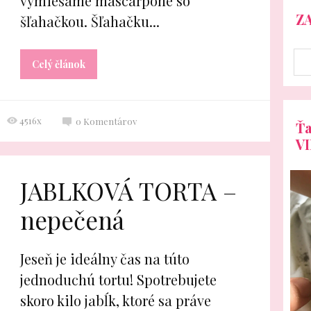
vymiešame mascarpone so
Z
šľahačkou. Šľahačku...
Celý článok
4516x
0
Komentárov
Ťa
V
JABLKOVÁ TORTA –
nepečená
Jeseň je ideálny čas na túto
jednoduchú tortu! Spotrebujete
skoro kilo jabĺk, ktoré sa práve