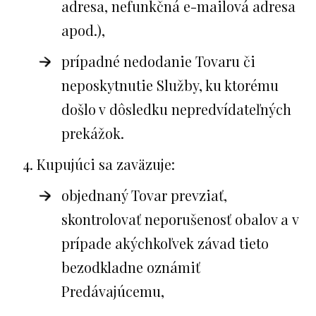
adresa, nefunkčná e-mailová adresa
apod.),
prípadné nedodanie Tovaru či
neposkytnutie Služby, ku ktorému
došlo v dôsledku nepredvídateľných
prekážok.
Kupujúci sa zaväzuje:
objednaný Tovar prevziať,
skontrolovať neporušenosť obalov a v
prípade akýchkoľvek závad tieto
bezodkladne oznámiť
Predávajúcemu,