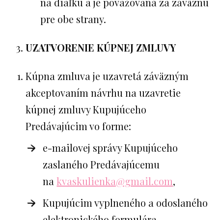
na diaľku a je považovaná za záväznú
pre obe strany.
UZATVORENIE KÚPNEJ ZMLUVY
Kúpna zmluva je uzavretá záväzným
akceptovaním návrhu na uzavretie
kúpnej zmluvy Kupujúceho
Predávajúcim vo forme:
e-mailovej správy Kupujúceho
zaslaného Predávajúcemu
na
kvaskulienka@gmail.com
,
Kupujúcim vyplneného a odoslaného
elektronického formulára