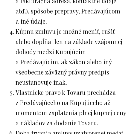
a fakturačná adresa, kontaktné údaje
atď.), spôsobe prepravy, Predávajúcom
a iné údaje.
Kúpnu zmluvu je možné meniť, rušiť
alebo dopĺňať len na základe vzájomnej
dohody medzi Kupujúcim
a Predávajúcim, ak zákon alebo iný
všeobecne záväzný právny predpis
neustanovuje inak.
Vlastnícke právo k Tovaru prechádza
z Predávajúceho na Kupujúceho až
momentom zaplatenia plnej kúpnej ceny
a nákladov za dodanie Tovaru.
Doba trvania zmluvy uzatvorenej medzi