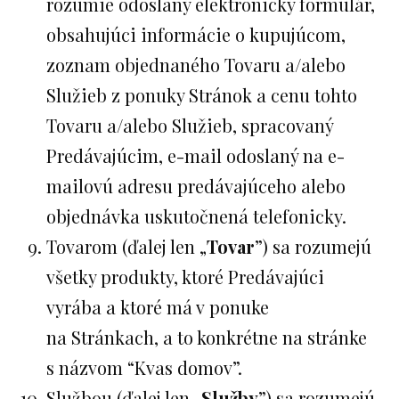
rozumie odoslaný elektronický formulár,
obsahujúci informácie o kupujúcom,
zoznam objednaného Tovaru a/alebo
Služieb z ponuky Stránok a cenu tohto
Tovaru a/alebo Služieb, spracovaný
Predávajúcim, e-mail odoslaný na e-
mailovú adresu predávajúceho alebo
objednávka uskutočnená telefonicky.
Tovarom (ďalej len „
Tovar
”) sa rozumejú
všetky produkty, ktoré Predávajúci
vyrába a ktoré má v ponuke
na Stránkach, a to konkrétne na stránke
s názvom “Kvas domov”.
Službou (ďalej len „
Služby
”) sa rozumejú