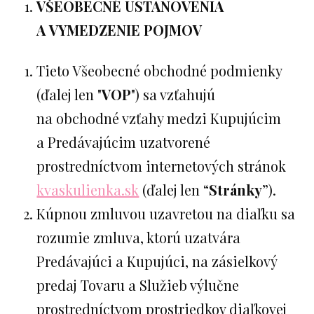
VŠEOBECNÉ USTANOVENIA
A VYMEDZENIE POJMOV
Tieto Všeobecné obchodné podmienky
(ďalej len "
VOP
") sa vzťahujú
na obchodné vzťahy medzi Kupujúcim
a Predávajúcim uzatvorené
prostredníctvom internetových stránok
kvaskulienka.sk
(ďalej len “
Stránky
”).
Kúpnou zmluvou uzavretou na diaľku sa
rozumie zmluva, ktorú uzatvára
Predávajúci a Kupujúci, na zásielkový
predaj Tovaru a Služieb výlučne
prostredníctvom prostriedkov diaľkovej