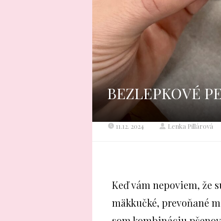
BEZLEPKOVÉ P
11.12. 2024
Lenka Pillárová
Keď vám nepoviem, že sú
mäkkučké, prevoňané m
som kombináciu pšenov