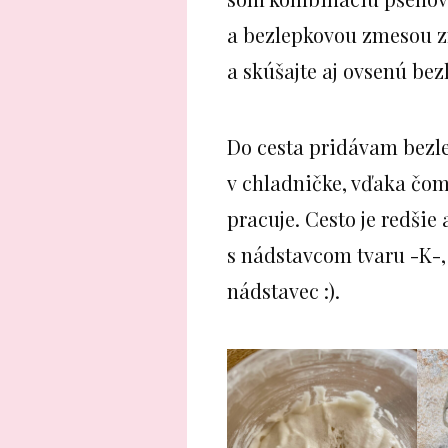
a bezlepkovou zmesou z
a skúšajte aj ovsenú be
Do cesta pridávam bezle
v chladničke, vďaka čo
pracuje. Cesto je redšie
s nádstavcom tvaru -K-
nádstavec :).