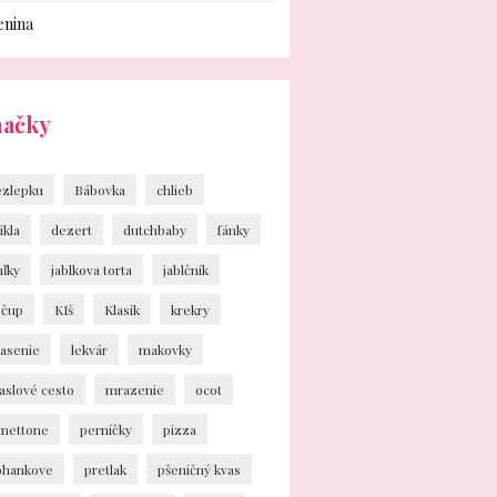
enina
načky
ezlepku
Bábovka
chlieb
ikla
dezert
dutchbaby
fánky
uľky
jablkova torta
jablčník
ečup
KIš
Klasik
krekry
vasenie
lekvár
makovky
aslové cesto
mrazenie
ocot
anettone
perníčky
pizza
ohankove
pretlak
pšeničný kvas