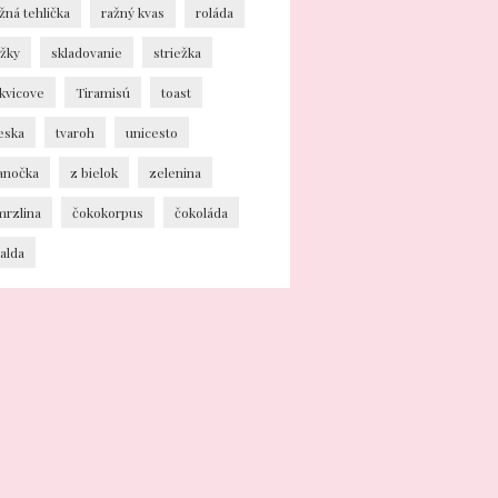
žná tehlička
ražný kvas
roláda
ožky
skladovanie
striežka
kvicove
Tiramisú
toast
eska
tvaroh
unicesto
ianočka
z bielok
zelenina
mrzlina
čokokorpus
čokoláda
alda