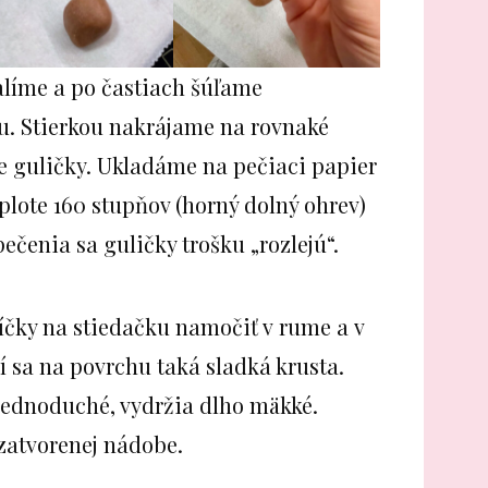
alíme a po častiach šúľame
u. Stierkou nakrájame na rovnaké
e guličky. Ukladáme na pečiaci papier
plote 160 stupňov (horný dolný ohrev)
pečenia sa guličky trošku „rozlejú“.
ky na stiedačku namočiť v rume a v
í sa na povrchu taká sladká krusta.
jednoduché, vydržia dlho mäkké.
zatvorenej nádobe.