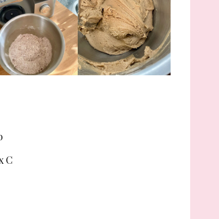
b
x C