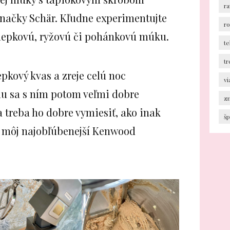
ra
načky Schär. Kľudne experimentujte
r
zlepkovú, ryžovú či pohánkovú múku.
te
tr
pkový kvas a zreje celú noc
v
mu sa s ním potom veľmi dobre
z
 a treba ho dobre vymiesiť, ako inak
šp
, môj najobľúbenejší Kenwood