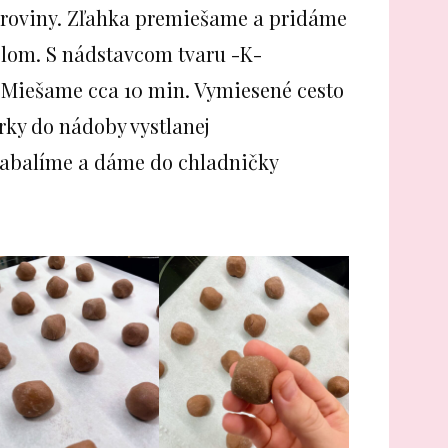
suroviny. Zľahka premiešame a pridáme
slom. S nádstavcom tvaru -K-
 Miešame cca 10 min. Vymiesené cesto
ky do nádoby vystlanej
Zabalíme a dáme do chladničky