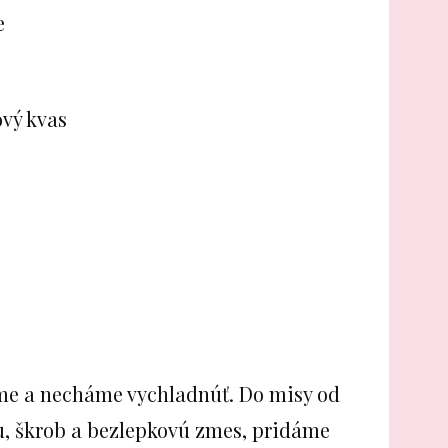
e
ový kvas
e a necháme vychladnúť. Do misy od
, škrob a bezlepkovú zmes, pridáme