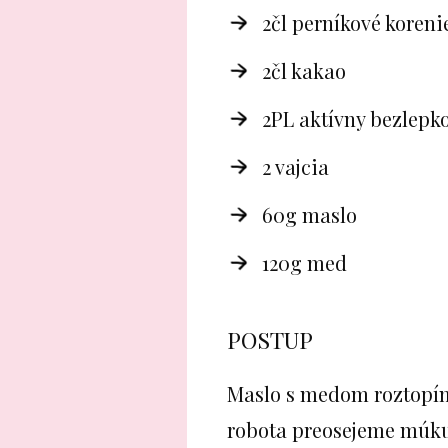
2čl perníkové koreni
2čl kakao
2PL aktívny bezlepk
2 vajcia
60g maslo
120g med
POSTUP
Maslo s medom roztopím
robota preosejeme múku