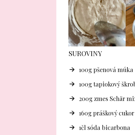
SUROVINY
100g pšenová múka
100g tapiokový škro
200g zmes Schär mi
160g práškový cukor
1čl sóda bicarbona