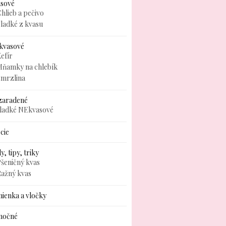
asové
hlieb a pečivo
ladké z kvasu
kvasové
efír
Mňamky na chlebík
zmrzlina
zaradené
sladké NEkvasové
cie
y, tipy, triky
šeničný kvas
Ražný kvas
ienka a vločky
nočné