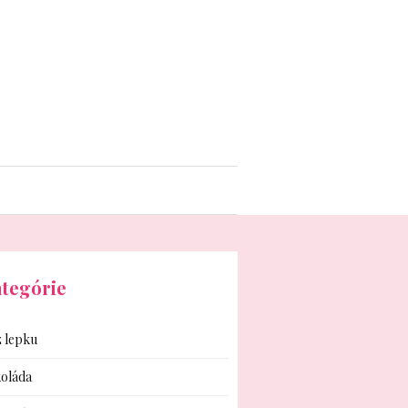
tegórie
 lepku
oláda