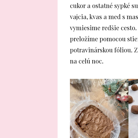
cukor a ostatné sypké 
vajcia, kvas a med s ma
vymiesime redšie cesto.
preložíme pomocou stier
potravinárskou fóliou. 
na celú noc.