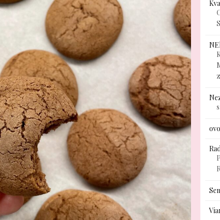
Kv
C
S
NE
K
Ne
ovo
Rad
P
Sem
Via