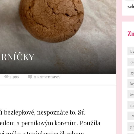
zel
Z
b
ERNÍČKY
cv
g
5199x
0 Komentárov
k
k
m
 bezlepkové, nespoznáte to. Sú
P
edom a perníkovým korením. Použila
p
ej múky s tapiokovým škrobom