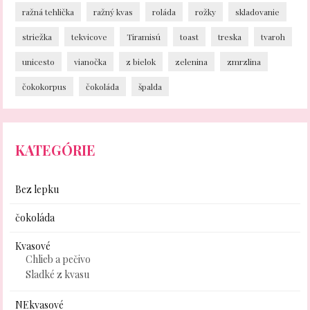
ražná tehlička
ražný kvas
roláda
rožky
skladovanie
striežka
tekvicove
Tiramisú
toast
treska
tvaroh
unicesto
vianočka
z bielok
zelenina
zmrzlina
čokokorpus
čokoláda
špalda
KATEGÓRIE
Bez lepku
čokoláda
Kvasové
Chlieb a pečivo
Sladké z kvasu
NEkvasové