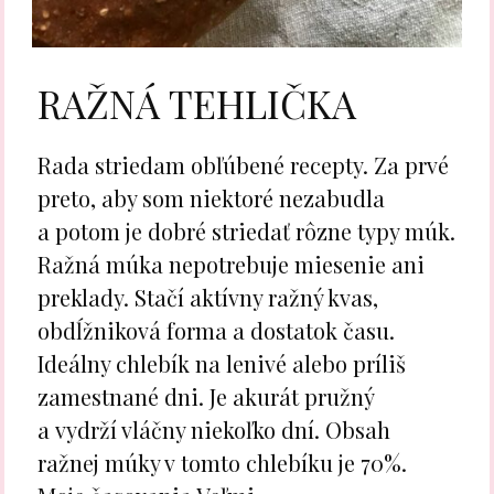
RAŽNÁ TEHLIČKA
Rada striedam obľúbené recepty. Za prvé
preto, aby som niektoré nezabudla
a potom je dobré striedať rôzne typy múk.
Ražná múka nepotrebuje miesenie ani
preklady. Stačí aktívny ražný kvas,
obdĺžniková forma a dostatok času.
Ideálny chlebík na lenivé alebo príliš
zamestnané dni. Je akurát pružný
a vydrží vláčny niekoľko dní. Obsah
ražnej múky v tomto chlebíku je 70%.