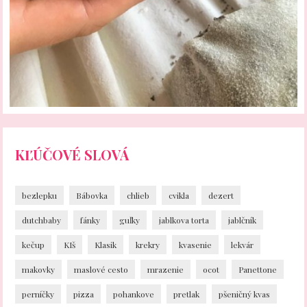
KĽÚČOVÉ SLOVÁ
bezlepku
Bábovka
chlieb
cvikla
dezert
dutchbaby
fánky
guľky
jablkova torta
jablčník
kečup
KIš
Klasik
krekry
kvasenie
lekvár
makovky
maslové cesto
mrazenie
ocot
Panettone
perníčky
pizza
pohankove
pretlak
pšeničný kvas