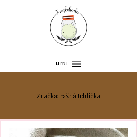
MENU
Značka: ražná tehlička