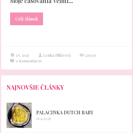
Moje časovania Veľmi...
Celý článok
3.5. 2021
Lenka Pillárová
22013x
0
Komentárov
NAJNOVŠIE ČLÁNKY
PALACINKA DUTCH BABY
15.4.2025