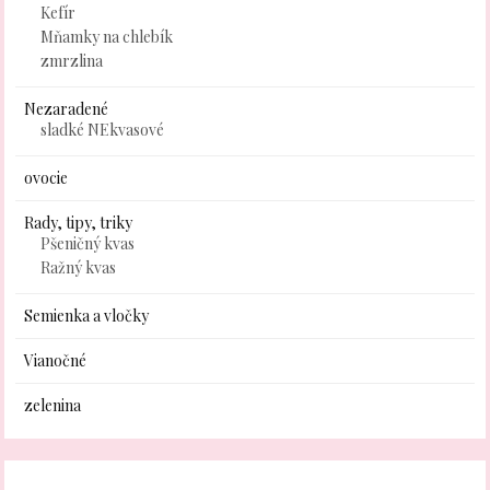
Kefír
Mňamky na chlebík
zmrzlina
Nezaradené
sladké NEkvasové
ovocie
Rady, tipy, triky
Pšeničný kvas
Ražný kvas
Semienka a vločky
Vianočné
zelenina