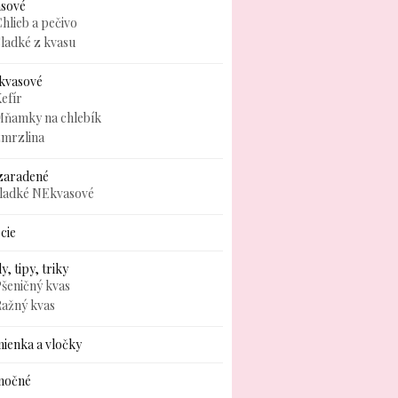
asové
hlieb a pečivo
ladké z kvasu
kvasové
efír
Mňamky na chlebík
zmrzlina
zaradené
sladké NEkvasové
cie
y, tipy, triky
šeničný kvas
Ražný kvas
ienka a vločky
nočné