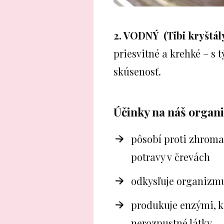
2. VODNÝ
(Tibi kryštál
priesvitné a krehké – 
skúsenosť.
Účinky na náš organ
pôsobí proti zhrom
potravy v črevách
odkysľuje organizm
produkuje enzými, k
nerozpustné látky