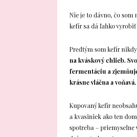
Nie je to dávno, čo som 
kefír sa dá ľahko vyrobi
Predtým som kefír nikdy
na kváskový chlieb.
Svo
fermentáciu a zjemňuje
krásne vláčna a voňavá.
Kupovaný kefír neobsahu
a kvasiniek ako ten domá
spotreba – priemyselne 