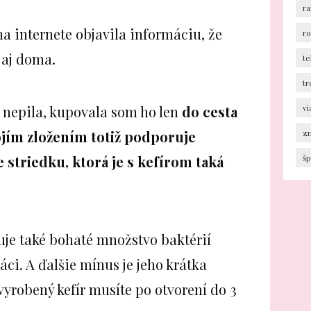
ra
na internete objavila informáciu, že
r
ť aj doma.
te
tr
 nepila, kupovala som ho len
do cesta
v
jím zložením totiž podporuje
z
 striedku, ktorá je s kefírom taká
šp
je také bohaté množstvo baktérií
ci. A ďalšie mínus je jeho krátka
vyrobený kefír musíte po otvorení do 3