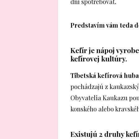
dní spotrebovať.
Predstavím vám teda d
Kefír je nápoj vyro
kefírovej kultúry.
Tibetská kefírová huba
pochádzajú z kaukazskýc
Obyvatelia Kaukazu použ
konského alebo kravskéh
Existujú 2 druhy kefí