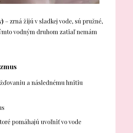
y)
– zrná žijú v sladkej vode, sú pružné,
s týmto vodným druhom zatiaľ nemám
izmus
ažďovaniu a následnému hnitiu
us
toré pomáhajú uvoľniť vo vode