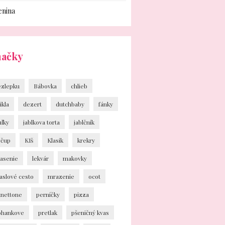
enina
načky
ezlepku
Bábovka
chlieb
ikla
dezert
dutchbaby
fánky
uľky
jablkova torta
jablčník
ečup
KIš
Klasik
krekry
vasenie
lekvár
makovky
aslové cesto
mrazenie
ocot
anettone
perníčky
pizza
ohankove
pretlak
pšeničný kvas