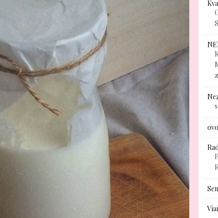
Kv
C
S
NE
K
Ne
ovo
Rad
P
Sem
Via