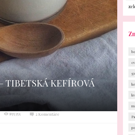
zel
Z
b
cv
g
– TIBETSKÁ KEFÍROVÁ
k
k
m
85535x
2 Komentáre
P
p