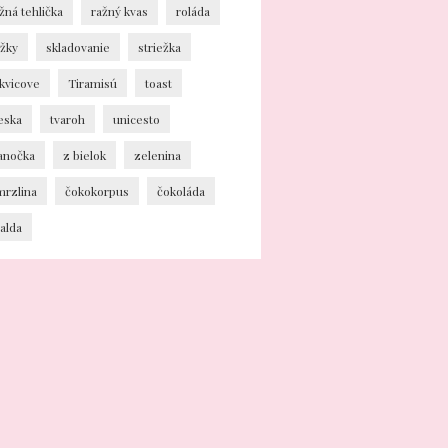
žná tehlička
ražný kvas
roláda
ožky
skladovanie
striežka
kvicove
Tiramisú
toast
eska
tvaroh
unicesto
ianočka
z bielok
zelenina
mrzlina
čokokorpus
čokoláda
alda