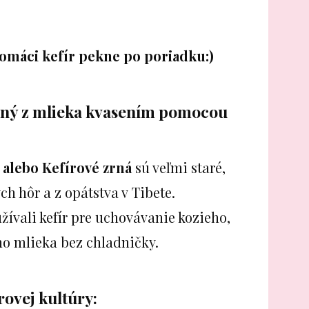
omáci kefír pekne po poriadku:)
bený z mlieka kvasením pomocou
 alebo Kefírové zrná
sú veľmi staré,
h hôr a z opátstva v Tibete.
ívali kefír pre uchovávanie kozieho,
o mlieka bez chladničky.
rovej kultúry: