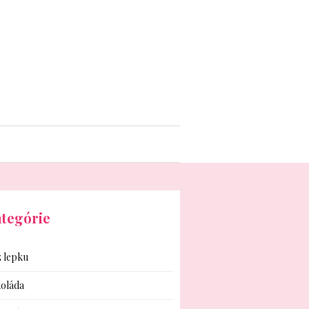
tegórie
 lepku
oláda