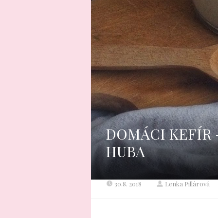
DOMÁCI KEFÍR 
HUBA
30.8. 2018
Lenka Pillárová