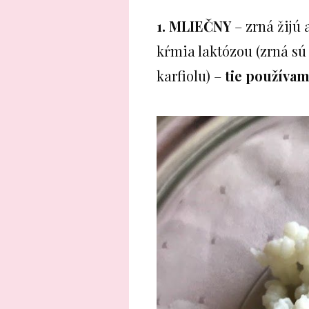
1. MLIEČNY
– zrná žijú 
kŕmia laktózou (zrná sú
karfiolu) –
tie používam