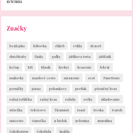
zelenina
Značky
bezlepku
Bábovka
chlieb
cvikla
dezert
dutchbaby
fánky
guľky
jablkova torta
jablčník
kečup
KIš
Klasik
krekry
kvasenie
lekvár
makovky
maslové cesto
mrazenie
ocot
Panettone
perníčky
pizza
pohankove
pretlak
pšeničný kvas
ražná tehlička
ražný kvas
roláda
rožky
skladovanie
striežka
tekvicove
Tiramisú
toast
treska
tvaroh
unicesto
vianočka
z bielok
zelenina
zmrzlina
čokokorpus
čokoláda
špalda