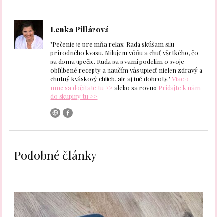
Lenka Pillárová
"Pečenie je pre mňa relax. Rada skúšam silu
prírodného kvasu. Milujem vôňu a chuť všetkého, čo
sa doma upečie. Rada sa s vami podelím o svoje
obľúbené recepty a naučím vás upiecť nielen zdravý a
chutný kváskový chlieb, ale aj iné dobroty."
Viac o
mne sa dočítate tu >>
alebo sa rovno
Pridajte k nám
do skupiny tu >>
Podobné články