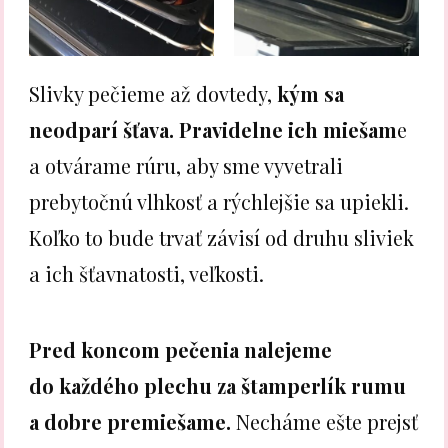
Slivky pečieme až dovtedy,
kým sa
neodparí šťava.
Pravidelne ich miešam
e
a otvárame rúru, aby sme vyvetrali
prebytočnú vlhkosť a rýchlejšie sa upiekli.
Koľko to bude trvať závisí od druhu sliviek
a ich šťavnatosti, veľkosti.
Pred koncom pečenia nalejeme
do každého plechu za štamperlík rumu
a dobre premiešame.
Necháme ešte prejsť