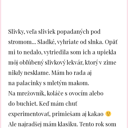
Slivky, veľa sliviek popadaných pod
stromom… Sladké, vyhriate od slnka. Opäť
mi to nedalo, vytriedila som ich a upiekla
môj obľúbený slivkový lekvár, ktorý v zime
nikdy nesklame. Mám ho rada aj
na palacinky s mletým makom.
Na mrežovník, koláče s ovocím alebo
do buchiet. Keď mám chuť
experimentovať, primiešam aj kakao
Ale najradšej mám klasiku. Tento rok som