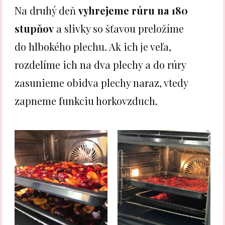
Na druhý deň
vyhrejeme rúru na 180
stupňov
a slivky so šťavou preložíme
do hlbokého plechu. Ak ich je veľa,
rozdelíme ich na dva plechy a do rúry
zasunieme obidva plechy naraz, vtedy
zapneme funkciu horkovzduch.