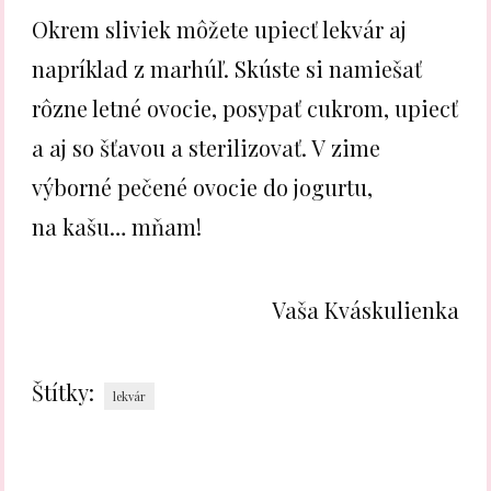
Okrem sliviek môžete upiecť lekvár aj
napríklad z marhúľ. Skúste si namiešať
rôzne letné ovocie, posypať cukrom, upiecť
a aj so šťavou a sterilizovať. V zime
výborné pečené ovocie do jogurtu,
na kašu… mňam!
Vaša Kváskulienka
Štítky:
lekvár