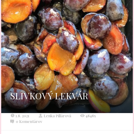
SLIVKOVÝ LEKVÁR
1.8. 2021
Lenka Pillárová
4848x
0 Komentárov