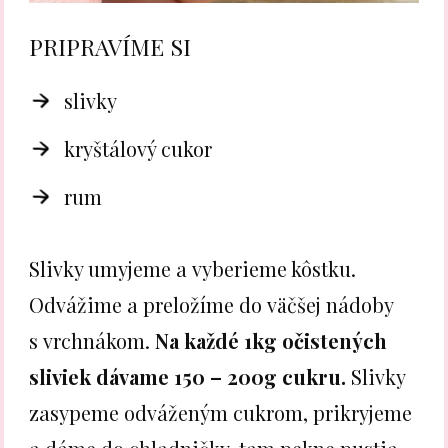
PRIPRAVÍME SI
slivky
kryštálový cukor
rum
Slivky umyjeme a vyberieme kôstku.
Odvážime a preložíme do väčšej nádoby
s vrchnákom.
Na každé 1kg očistených
sliviek dávame 150 – 200g cukru.
Slivky
zasypeme odváženým cukrom, prikryjeme