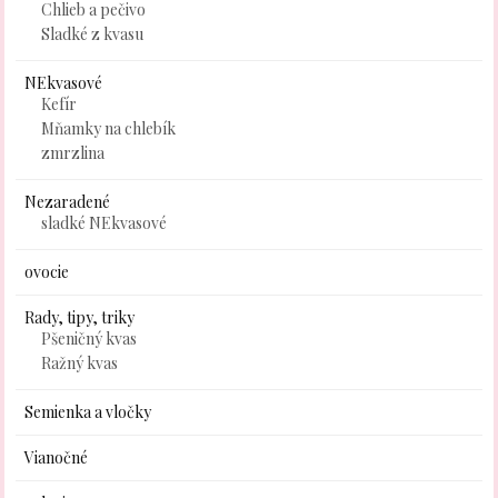
Chlieb a pečivo
Sladké z kvasu
NEkvasové
Kefír
Mňamky na chlebík
zmrzlina
Nezaradené
sladké NEkvasové
ovocie
Rady, tipy, triky
Pšeničný kvas
Ražný kvas
Semienka a vločky
Vianočné