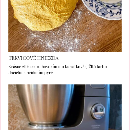
TEKVICOVÉ HNIEZDA
Krásne žlté cesto, hovorím mu kuriatkové :) Žltú farbu
docielime pridaním pyré…