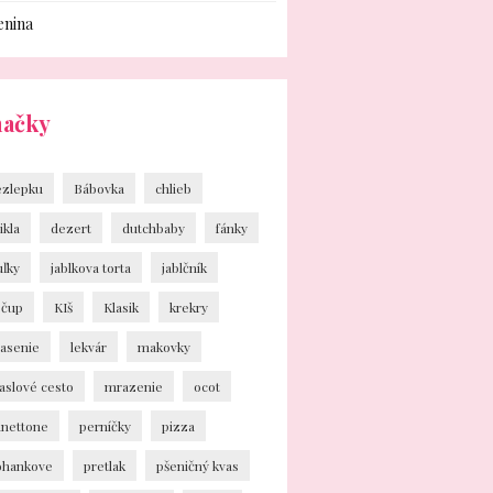
enina
načky
ezlepku
Bábovka
chlieb
ikla
dezert
dutchbaby
fánky
uľky
jablkova torta
jablčník
ečup
KIš
Klasik
krekry
vasenie
lekvár
makovky
aslové cesto
mrazenie
ocot
anettone
perníčky
pizza
ohankove
pretlak
pšeničný kvas