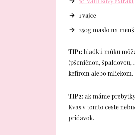
1čl vanilkový extrakt
1 vajce
250g maslo na menši
TIP1:
hladkú múku môžem
(pšeničnou, špaldovou, 
kefírom alebo mliekom.
TIP2:
ak máme prebytky 
Kvas v tomto ceste nebu
prídavok.