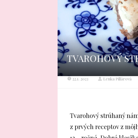
TVAROHOVÝ ST
22.1. 2023
Lenka Pillárová
Tvarohový strúhaný nám
z prvých receptov z môjh
12 – ročná. Dobrá klasika