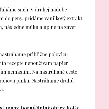
yšľaháme sneh. V druhej nádobe
m do peny, pridáme vanilkový extrakt
h, následne múku a úplne na záver
 nastrúhame približne polovicu
omto recepte nepoužívam papier
ičím nemastím. Na nastrúhané cesto
arohovú plnku. Nastrúhame druhú
a.
stupňov, horný/dolný ohrev.
Koláč