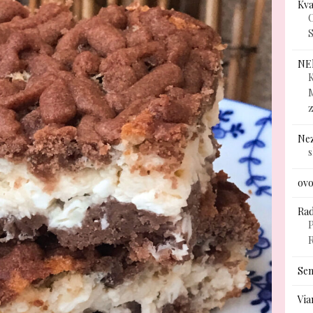
Kv
C
S
NE
K
Ne
ovo
Rad
P
Sem
Via