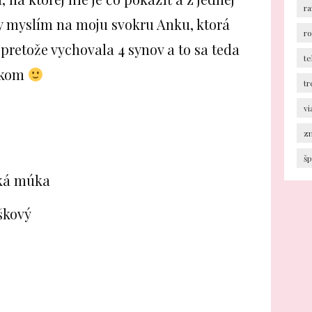
ra
dy myslím na moju svokru Anku, ktorá
r
 pretože vychovala 4 synov a to sa teda
te
eľkom
tr
v
z
šp
ká múka
škový