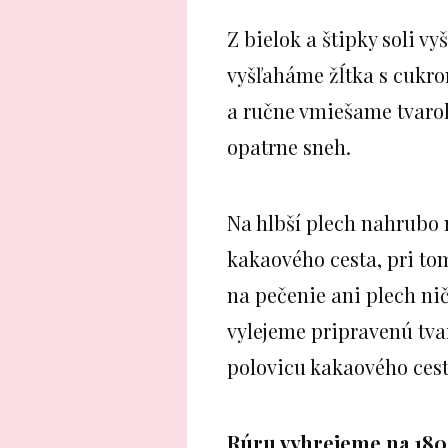
Z bielok a štipky soli v
vyšľaháme žĺtka s cukro
a ručne vmiešame tvaro
opatrne sneh.
Na hlbší plech nahrubo
kakaového cesta, pri t
na pečenie ani plech n
vylejeme pripravenú tv
polovicu kakaového cest
Rúru vyhrejeme na 180