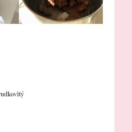
rudkovitý