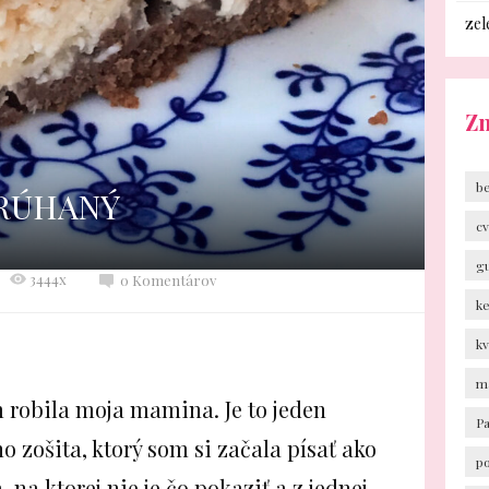
zel
Z
b
RÚHANÝ
cv
g
3444x
0 Komentárov
k
k
m
 robila moja mamina. Je to jeden
P
o zošita, ktorý som si začala písať ako
p
, na ktorej nie je čo pokaziť a z jednej