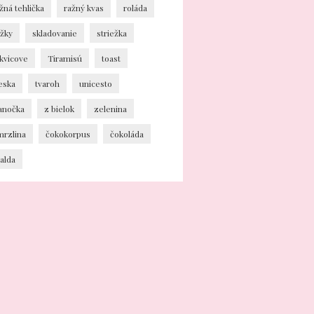
žná tehlička
ražný kvas
roláda
ožky
skladovanie
striežka
kvicove
Tiramisú
toast
eska
tvaroh
unicesto
ianočka
z bielok
zelenina
mrzlina
čokokorpus
čokoláda
alda