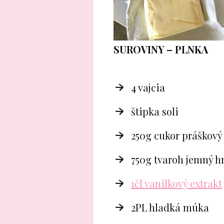
SUROVINY – PLNKA
4 vajcia
štipka soli
250g cukor práškový
750g tvaroh jemný h
1čl vanilkový extrakt
2PL hladká múka