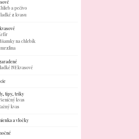
asové
hlieb a pečivo
ladké z kvasu
kvasové
efír
Mňamky na chlebík
zmrzlina
zaradené
sladké NEkvasové
cie
y, tipy, triky
šeničný kvas
Ražný kvas
ienka a vločky
nočné