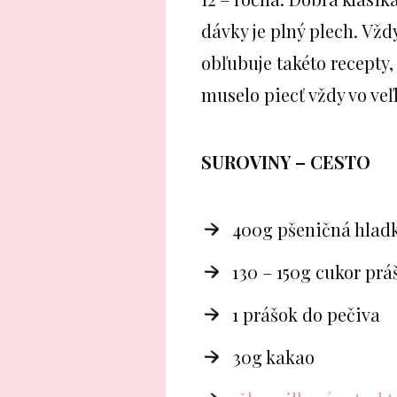
dávky je plný plech. Vž
obľubuje takéto recepty,
muselo piecť vždy vo v
SUROVINY – CESTO
400g pšeničná hlad
130 – 150g cukor prá
1 prášok do pečiva
30g kakao