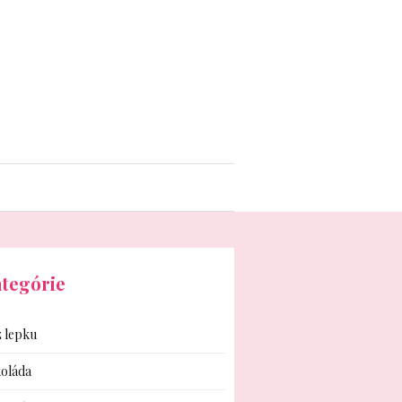
tegórie
 lepku
oláda