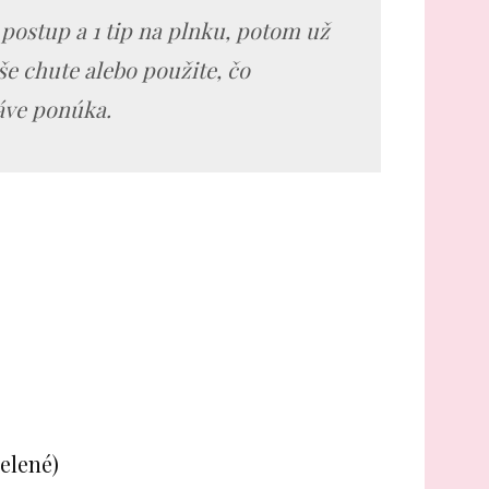
postup a 1 tip na plnku, potom už
aše chute alebo použite, čo
áve ponúka.
zelené)