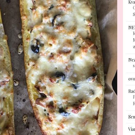
Kv
C
S
NE
K
Ne
ovo
Rad
P
Sem
Via