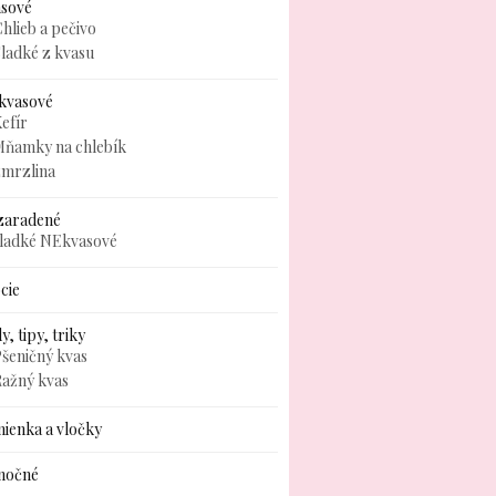
asové
hlieb a pečivo
ladké z kvasu
kvasové
efír
Mňamky na chlebík
zmrzlina
zaradené
sladké NEkvasové
cie
y, tipy, triky
šeničný kvas
Ražný kvas
ienka a vločky
nočné