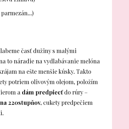
, parmezán…)
dlabeme časť dužiny s malými
a to náradie na vydlabávanie melóna
krájam na ešte menšie kúsky. Takto
ety potriem olivovým olejom, položím
pierom a
dám predpiecť
do rúry –
 na 220stupňov,
cukety predpečiem
i.