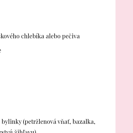
skového chlebíka alebo pečiva
e
 bylinky (petržlenová vňať, bazalka,
rstvú žihľavu)