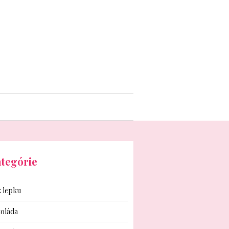
tegórie
 lepku
oláda