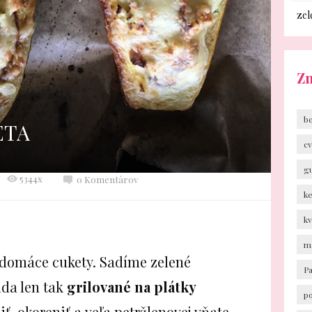
zel
Z
b
ETA
cv
g
5344x
0 Komentárov
k
k
m
a domáce cukety. Sadíme zelené
P
da len tak
grilované na plátky
p
iť, okoreniť a veľa petržlenovej vňate…