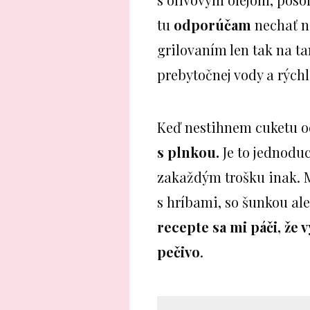
tu
odporúčam
nechať n
grilovaním len tak na t
prebytočnej vody a rýchle
Keď nestihnem cuketu o
s plnkou.
Je to jednoduc
zakaždým trošku inak. M
s hríbami, so šunkou a
recepte sa mi páči, že 
pečivo
.