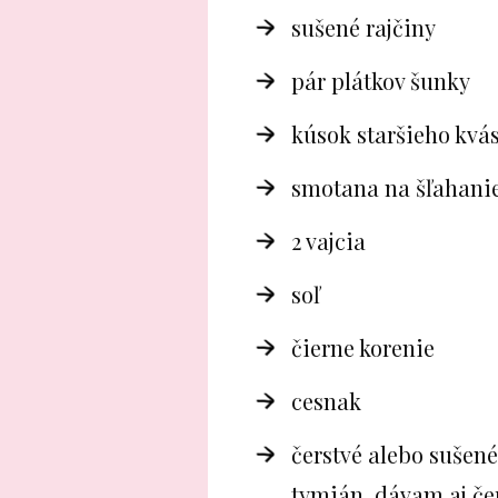
sušené rajčiny
pár plátkov šunky
kúsok staršieho kvá
smotana na šľahani
2 vajcia
soľ
čierne korenie
cesnak
čerstvé alebo sušené
tymián, dávam aj če