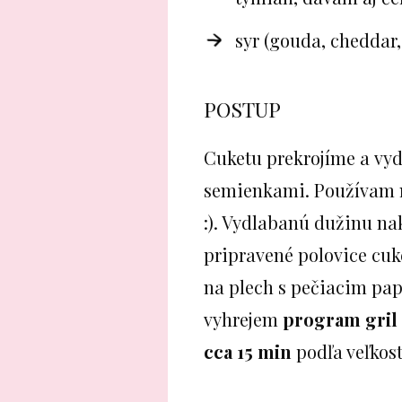
syr (gouda, cheddar
POSTUP
Cuketu prekrojíme a vy
semienkami. Používam n
:). Vydlabanú dužinu na
pripravené polovice cuk
na plech s pečiacim pa
vyhrejem
program gril
cca 15 min
podľa veľkost