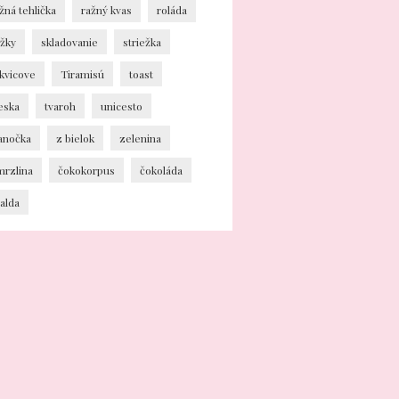
žná tehlička
ražný kvas
roláda
ožky
skladovanie
striežka
kvicove
Tiramisú
toast
eska
tvaroh
unicesto
ianočka
z bielok
zelenina
mrzlina
čokokorpus
čokoláda
alda