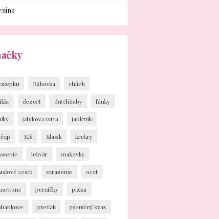
enina
načky
ezlepku
Bábovka
chlieb
ikla
dezert
dutchbaby
fánky
uľky
jablkova torta
jablčník
ečup
KIš
Klasik
krekry
vasenie
lekvár
makovky
aslové cesto
mrazenie
ocot
anettone
perníčky
pizza
ohankove
pretlak
pšeničný kvas