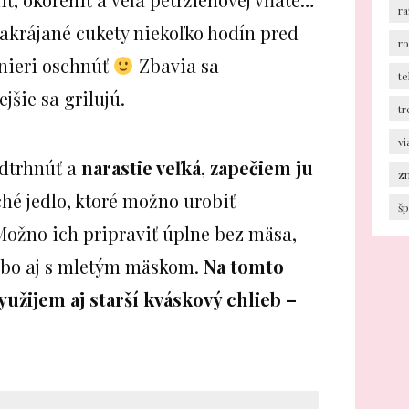
ra
akrájané cukety niekoľko hodín pred
r
anieri oschnúť
Zbavia sa
te
jšie sa grilujú.
tr
v
dtrhnúť a
narastie veľká, zapečiem ju
z
hé jedlo, ktoré možno urobiť
šp
ožno ich pripraviť úplne bez mäsa,
lebo aj s mletým mäskom.
Na tomto
využijem aj starší kváskový chlieb –