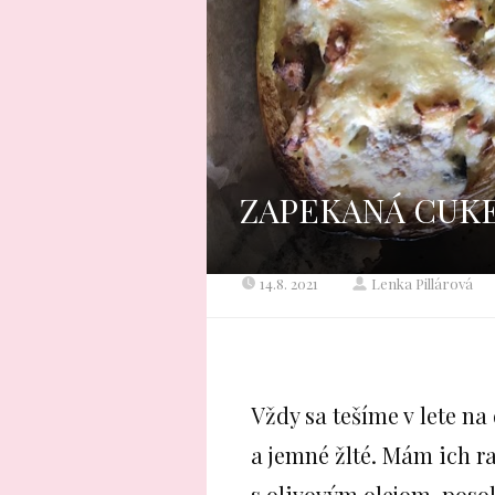
ZAPEKANÁ CUK
14.8. 2021
Lenka Pillárová
Vždy sa tešíme v lete n
a jemné žlté. Mám ich ra
s olivovým olejom, posol