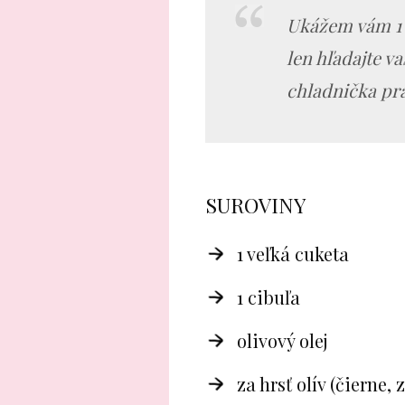
Ukážem vám 1 
len hľadajte v
chladnička pr
SUROVINY
1 veľká cuketa
1 cibuľa
olivový olej
za hrsť olív (čierne, 