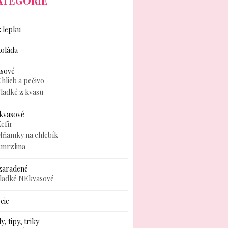
ATEGÓRIE
 lepku
oláda
asové
hlieb a pečivo
ladké z kvasu
kvasové
efír
Mňamky na chlebík
zmrzlina
zaradené
sladké NEkvasové
cie
y, tipy, triky