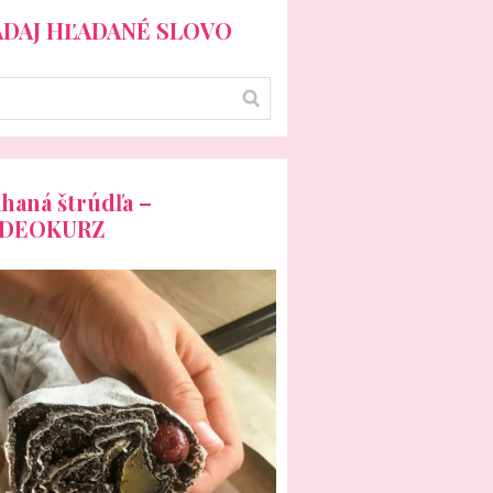
ADAJ HĽADANÉ SLOVO
haná štrúdľa –
IDEOKURZ