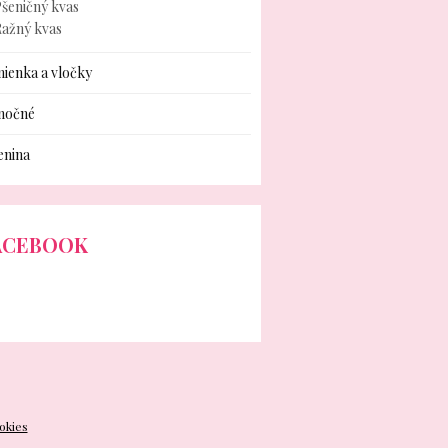
šeničný kvas
Ražný kvas
ienka a vločky
nočné
enina
ACEBOOK
okies