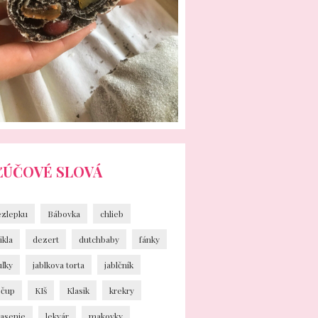
ĽÚČOVÉ SLOVÁ
ezlepku
Bábovka
chlieb
ikla
dezert
dutchbaby
fánky
uľky
jablkova torta
jablčník
ečup
KIš
Klasik
krekry
vasenie
lekvár
makovky