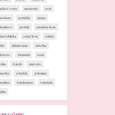
aslové cesto
mrazenie
ocot
anettone
perníčky
pizza
ohankove
pretlak
pšeničný kvas
žná tehlička
ražný kvas
roláda
ožky
skladovanie
striežka
kvicove
Tiramisú
toast
eska
tvaroh
unicesto
ianočka
z bielok
zelenina
mrzlina
čokokorpus
čokoláda
alda