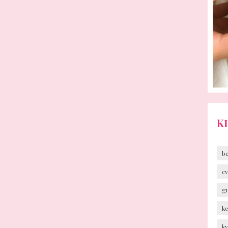
K
b
cv
g
k
k