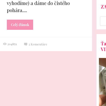
vyhodíme) a dáme do čistého
Z
pohára....
Celý článok
Ťa
20485x
2
Komentáre
V