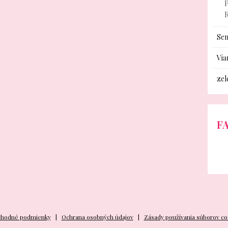
P
Sem
Via
zel
F
hodné podmienky
Ochrana osobných údajov
Zásady používania súborov co