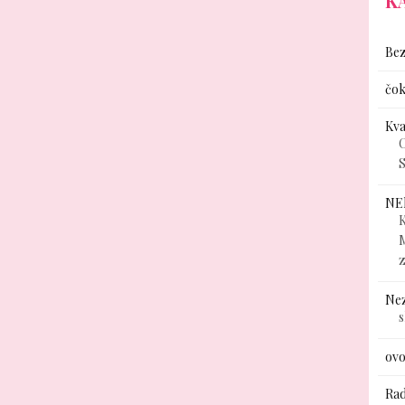
K
Bez
čok
Kv
C
S
NE
K
Ne
ovo
Rad