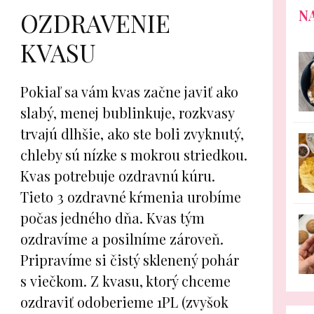
N
OZDRAVENIE
KVASU
Pokiaľ sa vám kvas začne javiť ako
slabý, menej bublinkuje, rozkvasy
trvajú dlhšie, ako ste boli zvyknutý,
chleby sú nízke s mokrou striedkou.
Kvas potrebuje ozdravnú kúru.
Tieto 3 ozdravné kŕmenia urobíme
počas jedného dňa. Kvas tým
ozdravíme a posilníme zároveň.
Pripravíme si čistý sklenený pohár
s viečkom. Z kvasu, ktorý chceme
ozdraviť odoberieme 1PL (zvyšok