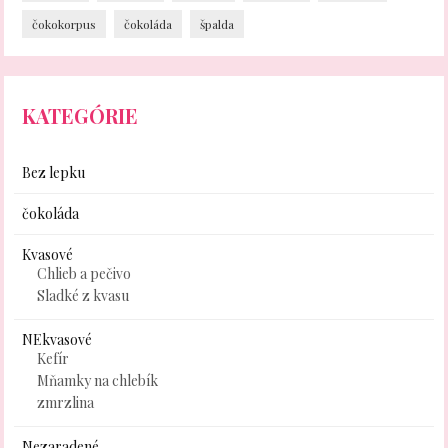
čokokorpus
čokoláda
špalda
KATEGÓRIE
Bez lepku
čokoláda
Kvasové
Chlieb a pečivo
Sladké z kvasu
NEkvasové
Kefír
Mňamky na chlebík
zmrzlina
Nezaradené