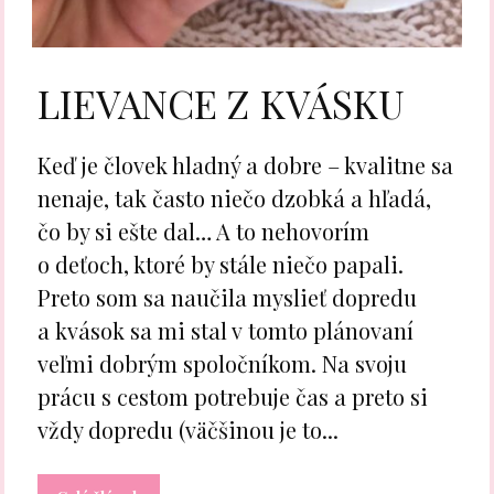
LIEVANCE Z KVÁSKU
Keď je človek hladný a dobre – kvalitne sa
nenaje, tak často niečo dzobká a hľadá,
čo by si ešte dal… A to nehovorím
o deťoch, ktoré by stále niečo papali.
Preto som sa naučila myslieť dopredu
a kvások sa mi stal v tomto plánovaní
veľmi dobrým spoločníkom. Na svoju
prácu s cestom potrebuje čas a preto si
vždy dopredu (väčšinou je to...