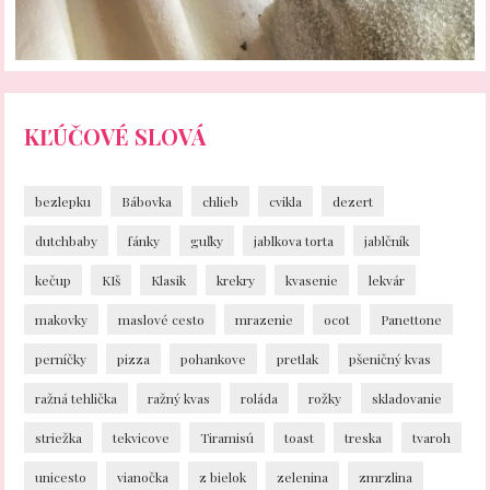
KĽÚČOVÉ SLOVÁ
bezlepku
Bábovka
chlieb
cvikla
dezert
dutchbaby
fánky
guľky
jablkova torta
jablčník
kečup
KIš
Klasik
krekry
kvasenie
lekvár
makovky
maslové cesto
mrazenie
ocot
Panettone
perníčky
pizza
pohankove
pretlak
pšeničný kvas
ražná tehlička
ražný kvas
roláda
rožky
skladovanie
striežka
tekvicove
Tiramisú
toast
treska
tvaroh
unicesto
vianočka
z bielok
zelenina
zmrzlina