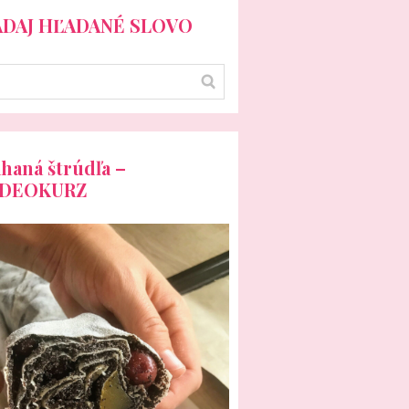
ADAJ HĽADANÉ SLOVO
haná štrúdľa –
IDEOKURZ