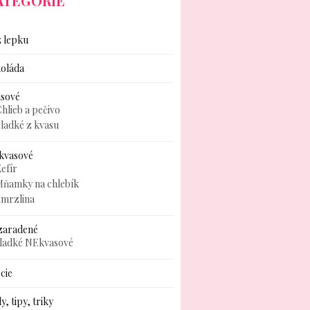
ATEGÓRIE
 lepku
oláda
asové
hlieb a pečivo
ladké z kvasu
kvasové
efír
Mňamky na chlebík
zmrzlina
zaradené
sladké NEkvasové
cie
y, tipy, triky