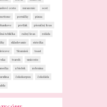
aslové cesto
mrazenie
ocot
anettone
perníčky
pizza
ohankove
pretlak
pšeničný kvas
žná tehlička
ražný kvas
roláda
ožky
skladovanie
striežka
kvicove
Tiramisú
toast
eska
tvaroh
unicesto
ianočka
z bielok
zelenina
mrzlina
čokokorpus
čokoláda
alda