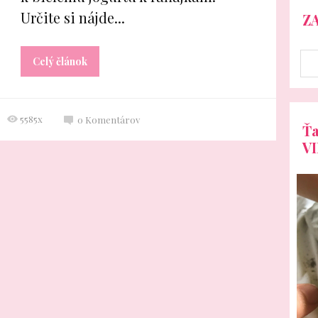
Určite si nájde...
Z
Celý článok
5585x
0
Komentárov
Ťa
V