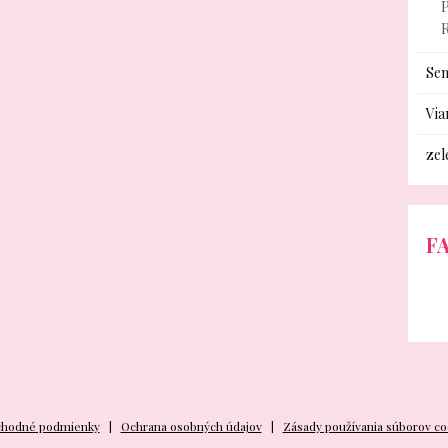
P
Sem
Via
zel
F
hodné podmienky
Ochrana osobných údajov
Zásady používania súborov co