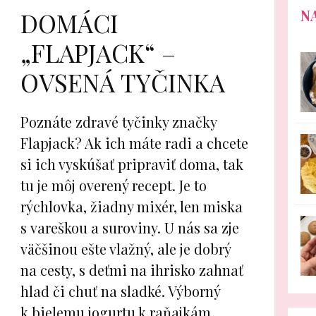
N
DOMÁCI
„FLAPJACK“ –
OVSENÁ TYČINKA
Poznáte zdravé tyčinky značky
Flapjack? Ak ich máte radi a chcete
si ich vyskúšať pripraviť doma, tak
tu je môj overený recept. Je to
rýchlovka, žiadny mixér, len miska
s vareškou a suroviny. U nás sa zje
väčšinou ešte vlažný, ale je dobrý
na cesty, s deťmi na ihrisko zahnať
hlad či chuť na sladké. Výborný
k bielemu jogurtu k raňajkám.