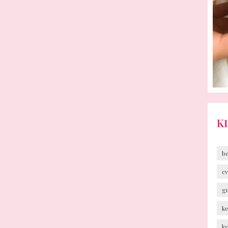
K
b
cv
g
k
k