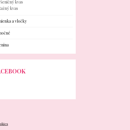
šeničný kvas
Ražný kvas
ienka a vločky
nočné
enina
ACEBOOK
okies