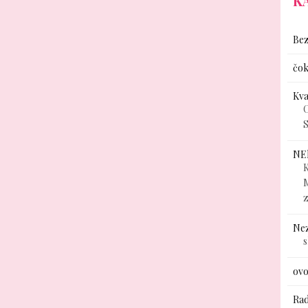
K
Bez
čok
Kv
C
S
NE
K
Ne
ovo
Rad