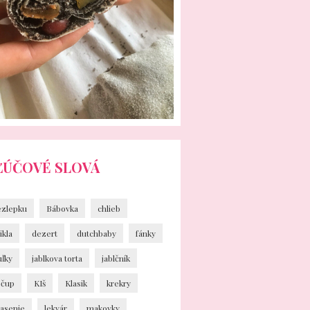
ĽÚČOVÉ SLOVÁ
ezlepku
Bábovka
chlieb
ikla
dezert
dutchbaby
fánky
uľky
jablkova torta
jablčník
ečup
KIš
Klasik
krekry
vasenie
lekvár
makovky