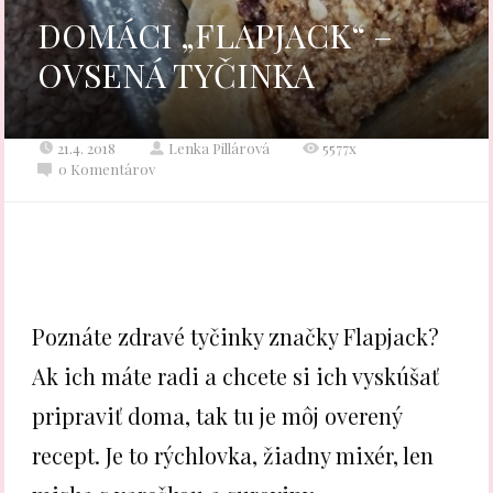
DOMÁCI „FLAPJACK“ –
OVSENÁ TYČINKA
21.4. 2018
Lenka Pillárová
5577x
0 Komentárov
Poznáte zdravé tyčinky značky Flapjack?
Ak ich máte radi a chcete si ich vyskúšať
pripraviť doma, tak tu je môj overený
recept. Je to rýchlovka, žiadny mixér, len