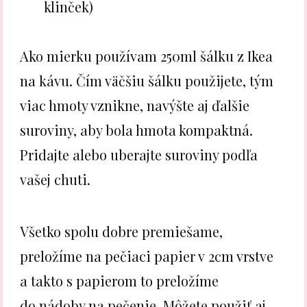
klinček)
Ako mierku používam 250ml šálku z Ikea
na kávu. Čím väčšiu šálku použijete, tým
viac hmoty vznikne, navýšte aj ďalšie
suroviny, aby bola hmota kompaktná.
Pridajte alebo uberajte suroviny podľa
vašej chuti.
Všetko spolu dobre premiešame,
preložíme na pečiaci papier v 2cm vrstve
a takto s papierom to preložíme
do nádoby na pečenie. Môžete použiť aj