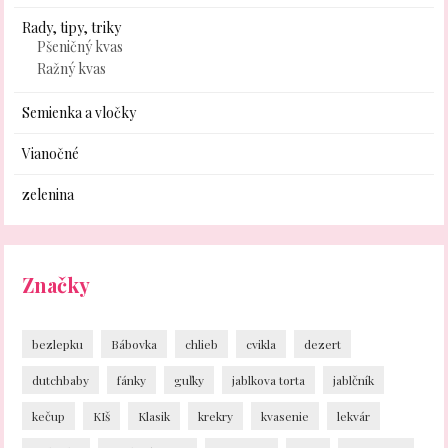
Rady, tipy, triky
Pšeničný kvas
Ražný kvas
Semienka a vločky
Vianočné
zelenina
Značky
bezlepku
Bábovka
chlieb
cvikla
dezert
dutchbaby
fánky
guľky
jablkova torta
jablčník
kečup
KIš
Klasik
krekry
kvasenie
lekvár