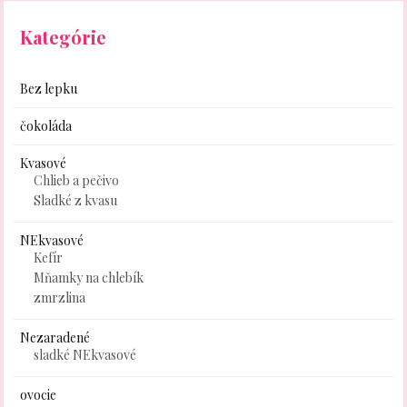
Kategórie
Bez lepku
čokoláda
Kvasové
Chlieb a pečivo
Sladké z kvasu
NEkvasové
Kefír
Mňamky na chlebík
zmrzlina
Nezaradené
sladké NEkvasové
ovocie