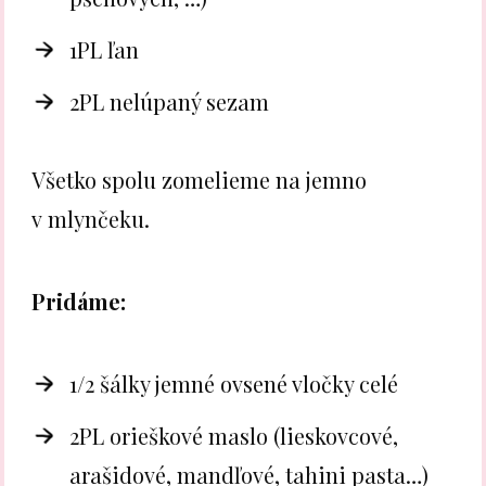
1PL ľan
2PL nelúpaný sezam
Všetko spolu zomelieme na jemno
v mlynčeku.
Pridáme:
1/2 šálky jemné ovsené vločky celé
2PL orieškové maslo (lieskovcové,
arašidové, mandľové, tahini pasta…)