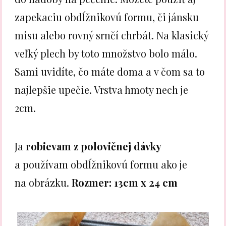
zapekaciu obdĺžnikovú formu, či jánsku
misu alebo rovný srnčí chrbát. Na klasický
veľký plech by toto množstvo bolo málo.
Sami uvidíte, čo máte doma a v čom sa to
najlepšie upečie. Vrstva hmoty nech je
2cm.
Ja
robievam z polovičnej dávky
a používam obdĺžnikovú formu ako je
na obrázku.
Rozmer: 13cm x 24 cm