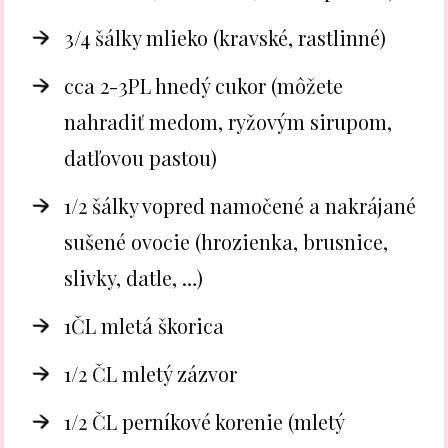
3/4 šálky mlieko (kravské, rastlinné)
cca 2-3PL hnedý cukor (môžete
nahradiť medom, ryžovým sirupom,
datľovou pastou)
1/2 šálky vopred namočené a nakrájané
sušené ovocie (hrozienka, brusnice,
slivky, datle, …)
1ČL mletá škorica
1/2 ČL mletý zázvor
1/2 ČL perníkové korenie (mletý