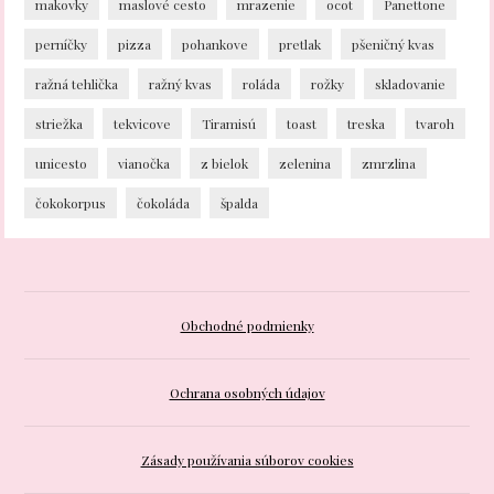
makovky
maslové cesto
mrazenie
ocot
Panettone
perníčky
pizza
pohankove
pretlak
pšeničný kvas
ražná tehlička
ražný kvas
roláda
rožky
skladovanie
striežka
tekvicove
Tiramisú
toast
treska
tvaroh
unicesto
vianočka
z bielok
zelenina
zmrzlina
čokokorpus
čokoláda
špalda
Obchodné podmienky
Ochrana osobných údajov
Zásady používania súborov cookies