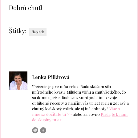
Dobrú chuť!
Štítky:
flapjack
Lenka Pillárová
"Pečenie je pre mňa relax. Rada skúšam silu
prírodného kvasu. Milujem vôňu a chuť všetkého, čo
sa doma upečie. Rada sa s vami podelím o svoje
obľúbené recepty a naučím vás upiecť nielen zdravý a
chutný kváskový chlieb, ale aj iné dobroty."
Viac o
mne sa dočítate tu >>
alebo sa rovno
Pridajte k nám
do skupiny tu >>