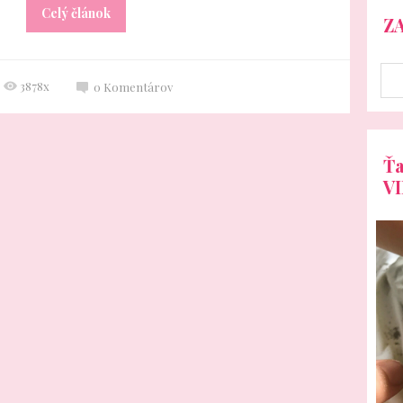
Celý článok
Z
3878x
0
Komentárov
Ťa
V