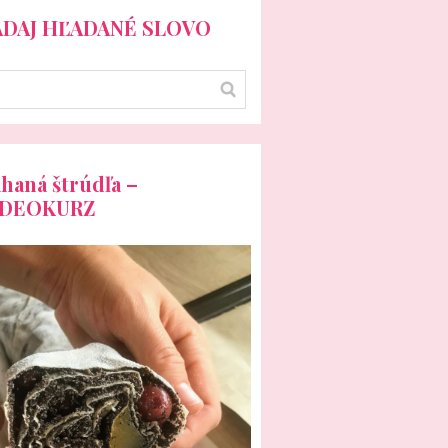
ADAJ HĽADANÉ SLOVO
haná štrúdľa –
IDEOKURZ