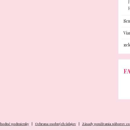
P
Sem
Via
zel
F
hodné podmienky
Ochrana osobných údajov
Zásady používania súborov co