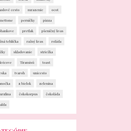
aslové cesto
mrazenie
ocot
anettone
perníčky
pizza
ohankove
pretlak
pšeničný kvas
žná tehlička
ražný kvas
roláda
ožky
skladovanie
striežka
kvicove
Tiramisú
toast
eska
tvaroh
unicesto
ianočka
z bielok
zelenina
mrzlina
čokokorpus
čokoláda
alda