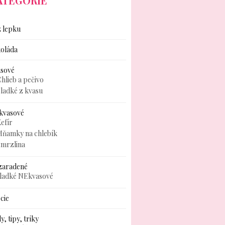
ATEGÓRIE
 lepku
oláda
asové
hlieb a pečivo
ladké z kvasu
kvasové
efír
Mňamky na chlebík
zmrzlina
zaradené
sladké NEkvasové
cie
y, tipy, triky