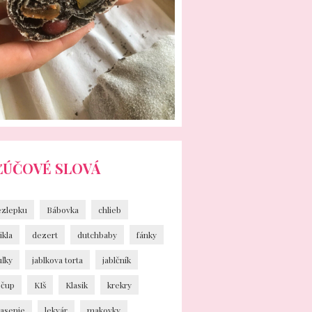
ĽÚČOVÉ SLOVÁ
ezlepku
Bábovka
chlieb
ikla
dezert
dutchbaby
fánky
uľky
jablkova torta
jablčník
ečup
KIš
Klasik
krekry
vasenie
lekvár
makovky