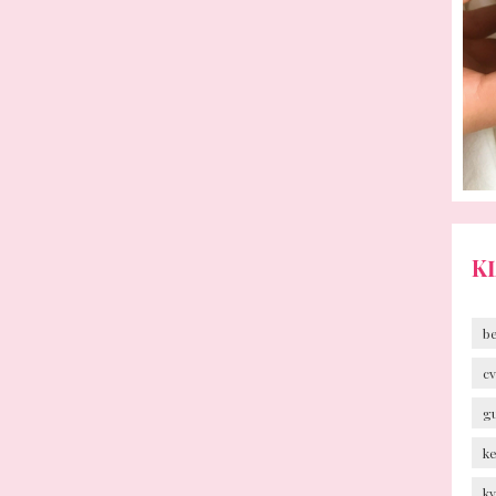
K
b
cv
g
k
k