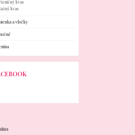
šeničný kvas
Ražný kvas
ienka a vločky
nočné
enina
ACEBOOK
okies