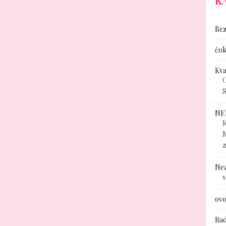
K
Bez
čok
Kv
C
S
NE
K
Ne
ovo
Rad