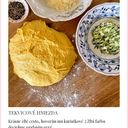
TEKVICOVÉ HNIEZDA
Krásne žlté cesto, hovorím mu kuriatkové :) Žltú farbu
docielime pridaním pyré…