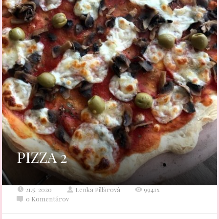
PIZZA 2
21.5. 2020
Lenka Pillárová
9941x
0 Komentárov