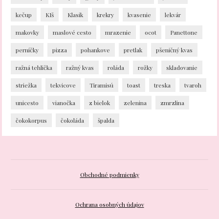
kečup
KIš
Klasik
krekry
kvasenie
lekvár
makovky
maslové cesto
mrazenie
ocot
Panettone
perníčky
pizza
pohankove
pretlak
pšeničný kvas
ražná tehlička
ražný kvas
roláda
rožky
skladovanie
striežka
tekvicove
Tiramisú
toast
treska
tvaroh
unicesto
vianočka
z bielok
zelenina
zmrzlina
čokokorpus
čokoláda
špalda
Obchodné podmienky
Ochrana osobných údajov