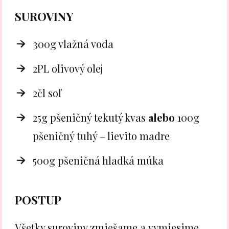
SUROVINY
300g vlažná voda
2PL olivový olej
2čl soľ
25g pšeničný tekutý kvas
alebo
100g
pšeničný tuhý – lievito madre
500g pšeničná hladká múka
POSTUP
Všetky suroviny zmiešame a vymiesime