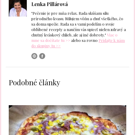
Lenka Pillárová
"Pečenie je pre mňa relax. Rada skúšam silu
prírodného kvasu. Milujem vôňu a chuť všetkého, čo
sa doma upečie. Rada sa s vami podelím o svoje
obľúbené recepty a naučím vás upiecť nielen zdravý a
chutný kváskový chlieb, ale aj iné dobroty."
Viac o
mne sa dočítate tu >>
alebo sa rovno
Pridajte k nám
do skupiny tu >>
Podobné články