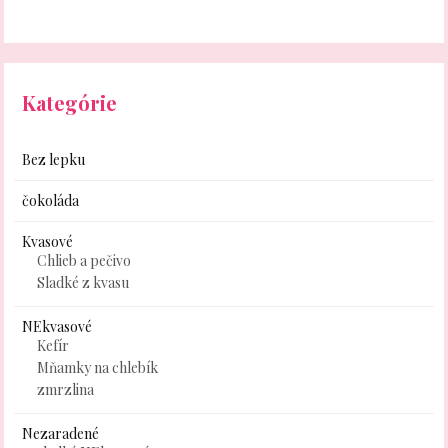
Kategórie
Bez lepku
čokoláda
Kvasové
Chlieb a pečivo
Sladké z kvasu
NEkvasové
Kefír
Mňamky na chlebík
zmrzlina
Nezaradené