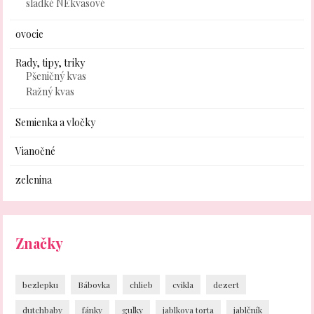
sladké NEkvasové
ovocie
Rady, tipy, triky
Pšeničný kvas
Ražný kvas
Semienka a vločky
Vianočné
zelenina
Značky
bezlepku
Bábovka
chlieb
cvikla
dezert
dutchbaby
fánky
guľky
jablkova torta
jablčník