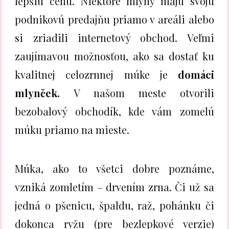
lepšiu cenu. Niektoré mlyny majú svoju
podnikovú predajňu priamo v areáli alebo
si zriadili internetový obchod. Veľmi
zaujímavou možnosťou, ako sa dostať ku
kvalitnej celozrnnej múke je
domáci
mlynček.
V našom meste otvorili
bezobalový obchodík, kde vám zomelú
múku priamo na mieste.
Múka, ako to všetci dobre poznáme,
vzniká zomletím – drvením zrna. Či už sa
jedná o pšenicu, špaldu, raž, pohánku či
dokonca ryžu (pre bezlepkové verzie)