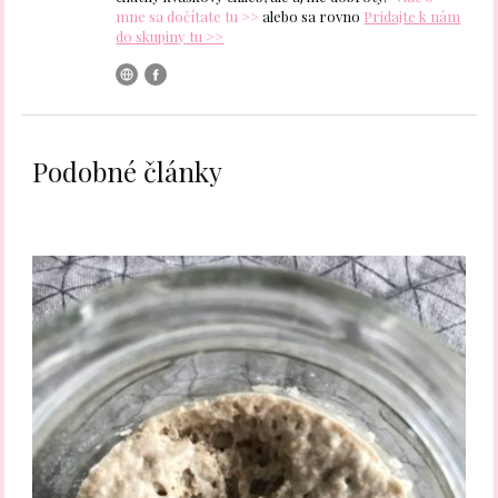
mne sa dočítate tu >>
alebo sa rovno
Pridajte k nám
do skupiny tu >>
Podobné články