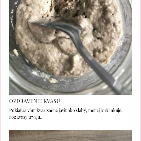
OZDRAVENIE KVASU
Pokiaľ sa vám kvas začne javiť ako slabý, menej bublinkuje,
rozkvasy trvajú…