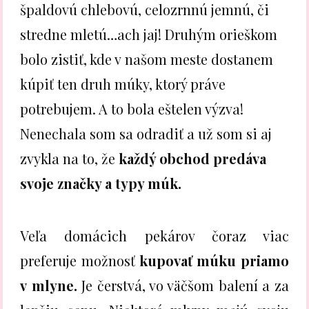
špaldovú chlebovú, celozrnnú jemnú, či
stredne mletú…ach jaj! Druhým orieškom
bolo zistiť, kde v našom meste dostanem
kúpiť ten druh múky, ktorý práve
potrebujem. A to bola eštelen výzva!
Nenechala som sa odradiť a už som si aj
zvykla na to, že
každý obchod
predáva
svoje značky a typy múk.
Veľa domácich pekárov čoraz viac
preferuje možnosť
kupovať múku priamo
v mlyne.
Je čerstvá, vo väčšom balení a za