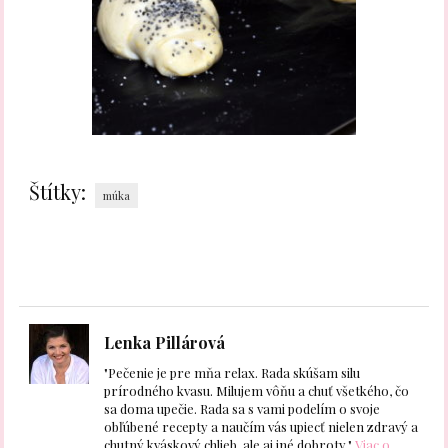
Štítky:
múka
Lenka Pillárová
"Pečenie je pre mňa relax. Rada skúšam silu
prírodného kvasu. Milujem vôňu a chuť všetkého, čo
sa doma upečie. Rada sa s vami podelím o svoje
obľúbené recepty a naučím vás upiecť nielen zdravý a
chutný kváskový chlieb, ale aj iné dobroty."
Viac o