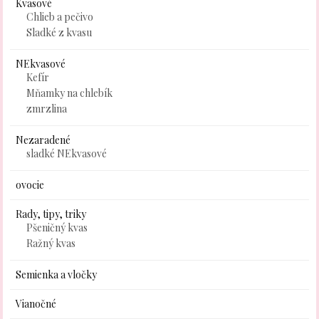
Kvasové
Chlieb a pečivo
Sladké z kvasu
NEkvasové
Kefír
Mňamky na chlebík
zmrzlina
Nezaradené
sladké NEkvasové
ovocie
Rady, tipy, triky
Pšeničný kvas
Ražný kvas
Semienka a vločky
Vianočné