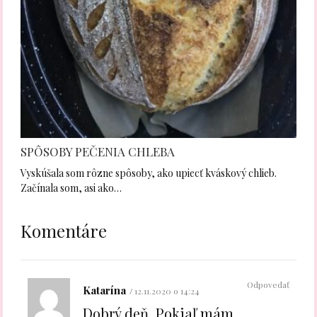
SPÔSOBY PEČENIA CHLEBA
Vyskúšala som rôzne spôsoby, ako upiecť kváskový chlieb.
Začínala som, asi ako…
Komentáre
Odpovedať
Katarína
12.11.2020 o 14:24
Dobrý deň. Pokiaľ mám