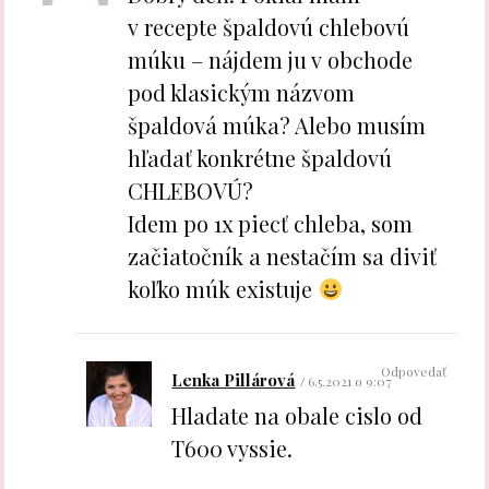
v recepte špaldovú chlebovú
múku – nájdem ju v obchode
pod klasickým názvom
špaldová múka? Alebo musím
hľadať konkrétne špaldovú
CHLEBOVÚ?
Idem po 1x piecť chleba, som
začiatočník a nestačím sa diviť
koľko múk existuje
Odpovedať
Lenka Pillárová
6.5.2021 o 9:07
Hladate na obale cislo od
T600 vyssie.