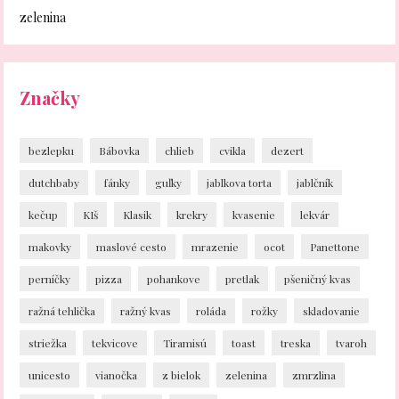
zelenina
Značky
bezlepku
Bábovka
chlieb
cvikla
dezert
dutchbaby
fánky
guľky
jablkova torta
jablčník
kečup
KIš
Klasik
krekry
kvasenie
lekvár
makovky
maslové cesto
mrazenie
ocot
Panettone
perníčky
pizza
pohankove
pretlak
pšeničný kvas
ražná tehlička
ražný kvas
roláda
rožky
skladovanie
striežka
tekvicove
Tiramisú
toast
treska
tvaroh
unicesto
vianočka
z bielok
zelenina
zmrzlina