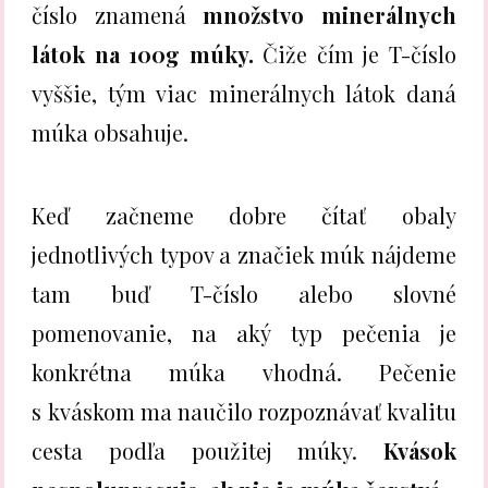
číslo znamená
množstvo minerálnych
látok na 100g múky.
Čiže čím je T-číslo
vyššie, tým viac minerálnych látok daná
múka obsahuje.
Keď začneme dobre čítať obaly
jednotlivých typov a značiek múk nájdeme
tam buď T-číslo alebo slovné
pomenovanie, na aký typ pečenia je
konkrétna múka vhodná. Pečenie
s kváskom ma naučilo rozpoznávať kvalitu
cesta podľa použitej múky.
Kvások