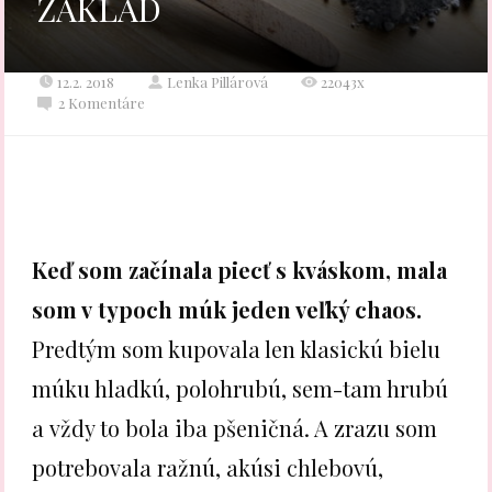
ZÁKLAD
12.2. 2018
Lenka Pillárová
22043x
2 Komentáre
Keď som začínala piecť s kváskom, mala
som v typoch múk jeden veľký chaos.
Predtým som kupovala len klasickú bielu
múku hladkú, polohrubú, sem-tam hrubú
a vždy to bola iba pšeničná. A zrazu som
potrebovala ražnú, akúsi chlebovú,