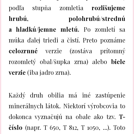
podľa stupňa zomletia
rozlišujeme
hrubú, polohrubú/strednú
a hladkú/jemne mletú.
Po zomletí sa
múka ďalej triedi a čistí. Preto poznáme
celozrnné
verzie (zostáva prítomný
rozomletý obal/šupka zrna) alebo
biele
verzie
(iba jadro zrna).
Každý druh obilia má iné zastúpenie
minerálnych látok. Niektorí výrobcovia to
dokonca vyznačujú na obale ako tzv.
T-
číslo
(napr. T 650, T 812, T 1050, …). Toto