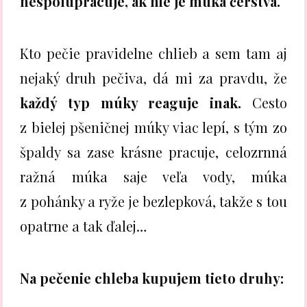
nespolupracuje, ak nie je múka čerstvá.
Kto pečie pravidelne chlieb a sem tam aj
nejaký druh pečiva, dá mi za pravdu, že
každý typ múky reaguje inak.
Cesto
z bielej pšeničnej múky viac lepí, s tým zo
špaldy sa zase krásne pracuje, celozrnná
ražná múka saje veľa vody, múka
z pohánky a ryže je bezlepková, takže s tou
opatrne a tak ďalej…
Na pečenie chleba kupujem tieto druhy: