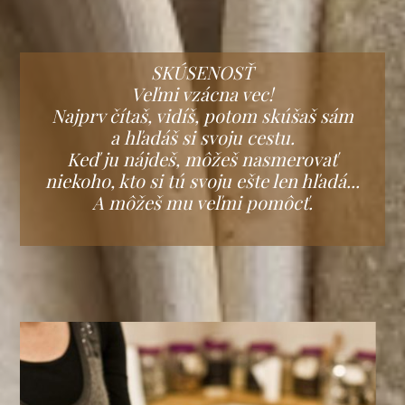
SKÚSENOSŤ
Veľmi vzácna vec!
Najprv čítaš, vidíš, potom skúšaš sám
a hľadáš si svoju cestu.
Keď ju nájdeš, môžeš nasmerovať
niekoho, kto si tú svoju ešte len hľadá...
A môžeš mu veľmi pomôcť.