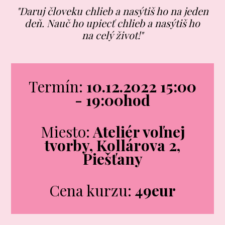
"Daruj človeku chlieb a nasýtiš ho na jeden
deň. Nauč ho upiecť chlieb a nasýtiš ho
na celý život!"
Termín:
10.12.2022 15:00
- 19:00hod
Miesto:
Ateliér voľnej
tvorby, Kollárova 2,
Piešťany
Cena kurzu:
49eur