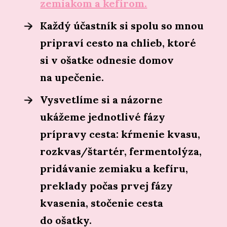
zemiakom a kefírom.
Každý účastník si spolu so mnou
pripraví cesto na chlieb, ktoré
si v ošatke odnesie domov
na upečenie.
Vysvetlíme si a názorne
ukážeme jednotlivé fázy
prípravy cesta: kŕmenie kvasu,
rozkvas/štartér, fermentolýza,
pridávanie zemiaku a kefíru,
preklady počas prvej fázy
kvasenia, stočenie cesta
do ošatky.