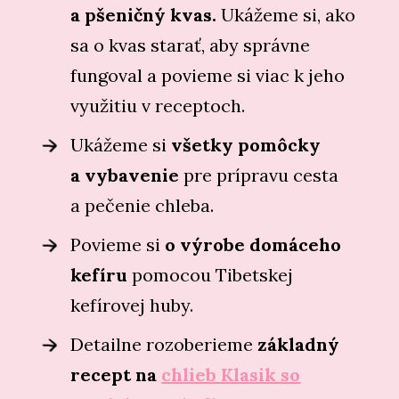
a pšeničný kvas.
Ukážeme si, ako
sa o kvas starať, aby správne
fungoval a povieme si viac k jeho
využitiu v receptoch.
Ukážeme si
všetky pomôcky
a vybavenie
pre prípravu cesta
a pečenie chleba.
Povieme si
o výrobe domáceho
kefíru
pomocou Tibetskej
kefírovej huby.
Detailne rozoberieme
základný
recept na
chlieb Klasik so