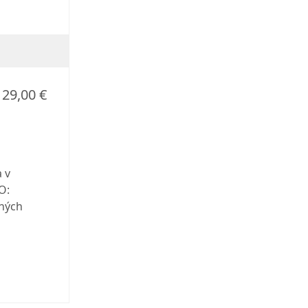
29,00 €
 v
O:
ných