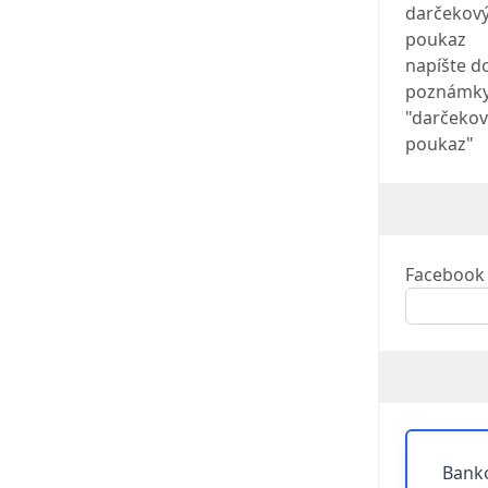
darčekov
poukaz
napíšte d
poznámk
"darčekov
poukaz"
Facebook 
Bank