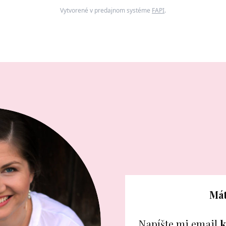
Vytvorené v predajnom systéme
FAPI
.
Mát
Napíšte mi email
k