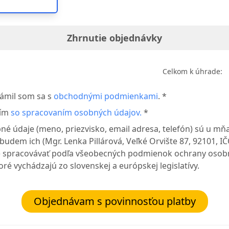
Zhrnutie objednávky
Celkom k úhrade:
ámil som sa s
obchodnými podmienkami
. *
sím
so spracovaním osobných údajov.
*
né údaje (meno, priezvisko, email adresa, telefón) sú u mňa
budem ich (Mgr. Lenka Pillárová, Veľké Orvište 87, 92101, IČ
 spracovávať podľa všeobecných podmienok ochrany osob
oré vychádzajú zo slovenskej a európskej legislatívy.
Objednávam s povinnosťou platby