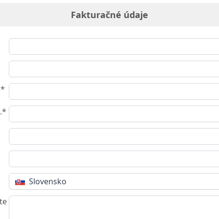
Fakturačné údaje
o*
.*
Slovensko
te