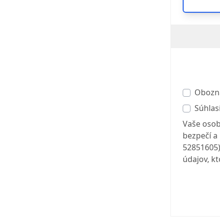
Obozn
Súhla
Vaše osob
bezpečí a 
52851605)
údajov, kt