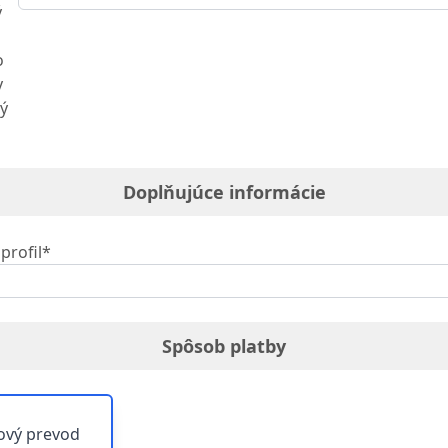
ý
o
y
ý
Doplňujúce informácie
profil*
Spôsob platby
ový prevod