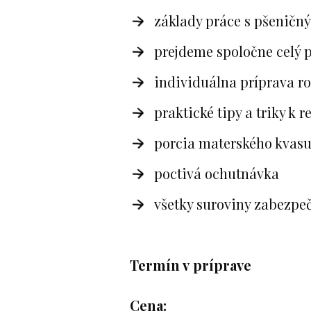
základy práce s pšeničn
prejdeme spoločne celý p
individuálna príprava ro
praktické tipy a triky k 
porcia materského kvas
poctivá ochutnávka
všetky suroviny zabezpe
Termín v príprave
Cena: