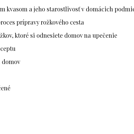
ým kvasom a jeho starostlivosť v domácich podm
roces prípravy rožkového cesta
žkov, ktoré si odnesiete domov na upečenie
receptu
u domov
čené